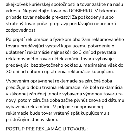
akejkoľvek kuriérskej spoločnosti a tovar zašlite na našu
adresu. Neposielajte tovar na DOBIERKU. V takomto
prípade tovar nebude prevzatý! Za poškodený alebo
stratený tovar počas prepravy predávajúci nepreberá
zodpovednosť.
Po prijatí reklamácie a fyzickom obdržaní reklamovaného
tovaru predávajúci vystaví kupujúcemu potvrdenie o
uplatnení reklamácie najneskôr do 3 dní od prevzatia
reklamovaného tovaru. Reklamáciu tovaru vybavuje
predávajúci bez zbytočného odkladu, maximálne však do
30 dní od dátumu uplatnenia reklamácie kupujúcim.
Vybavením oprávnenej reklamácie sa záručná doba
predlžuje o dobu trvania reklamácie. Ak bola reklamácia
v zákonnej záručnej lehote vybavená výmenou tovaru za
nový, potom záručná doba začne plynúť znova od dátumu
vybavenia reklamácie. V prípade neoprávnenej
reklamácie bude tovar vrátený späť kupujúcemu s
príslušným stanoviskom.
POSTUP PRE REKLAMÁCIU TOVARU: