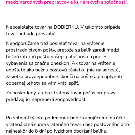
medzinárodných prepravcov a kuriérskych spoločností.
Neposielajte tovar na DOBIERKU. V takomto prípade
tovar nebude prevzatý!
Neodporúčame tiež posielať tovar na vrátenie
prostredníctvom pošty, pretože sa balík zaradí medzi
bežnú internú poštu našej spoločnosti a proces
vybavenia sa značne oneskorí. Ak tovar na vrátenie
odošlete ako bežnú poštovú zásielku (nie na adresu),
zásielka pravdepodobne skončí na pošte a po uplynutí
odbernej lehoty sa vám vráti späť.
Za poškodený, alebo stratený tovar počas prepravy
predávajúci nepreberá zodpovednosť.
Po splnení týchto podmienok bude kupujúcemu na účet
vrátená plná suma vráteného tovaru bez poštovného a to
najneskôr do 8 dní po fyzickom obdržaní balíka.