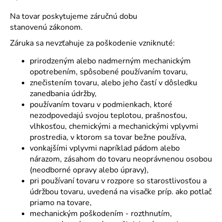
Na tovar poskytujeme záručnú dobu
stanovenú zákonom.
Záruka sa nevzťahuje za poškodenie vzniknuté:
prirodzeným alebo nadmerným mechanickým
opotrebením, spôsobené používaním tovaru,
znečistením tovaru, alebo jeho častí v dôsledku
zanedbania údržby,
používaním tovaru v podmienkach, ktoré
nezodpovedajú svojou teplotou, prašnosťou,
vlhkosťou, chemickými a mechanickými vplyvmi
prostredia, v ktorom sa tovar bežne používa,
vonkajšími vplyvmi napríklad pádom alebo
nárazom, zásahom do tovaru neoprávnenou osobou
(neodborné opravy alebo úpravy),
pri používaní tovaru v rozpore so starostlivosťou a
údržbou tovaru, uvedená na visačke príp. ako potlač
priamo na tovare,
mechanickým poškodením - rozthnutím,