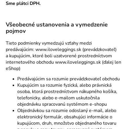
Sme plátci DPH.
á
j
s
Všeobecné ustanovenia a vymedzenie
ť
pojmov
?
Tieto podmienky vymedzujú vzťahy medzi
predávajúcim:
www.iloveleggings.sk
(prevádzkovateľ)
a kupujúcim, ktoré boli uzatvorené prostredníctvom
internetového obchodu
www.iloveleggings.sk
(ďalej len
HĽADAŤ
eShop)
Predávajúcim sa rozumie prevádzkovateľ obchodu
Kupujúcim sa rozumie fyzická, alebo právnická
O
osoba, ktorá prostredníctvom nákupného košíka,
d
telefonicky, alebo e-mailom uskutočnila
p
objednávku spracovanú systémom e-shopu
o
Objednávkou sa rozumie odoslaný e-mail, alebo
r
elektronický formulár, obsahujúci informácie o
ú
kupujúcom, druh, množstvo objednaného tovaru