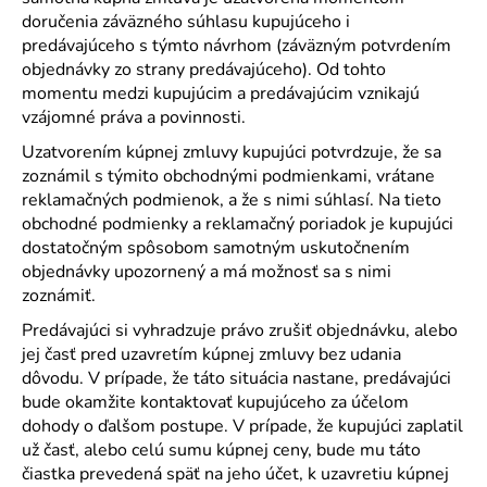
doručenia záväzného súhlasu kupujúceho i
predávajúceho s týmto návrhom (záväzným potvrdením
objednávky zo strany predávajúceho). Od tohto
momentu medzi kupujúcim a predávajúcim vznikajú
vzájomné práva a povinnosti.
Uzatvorením kúpnej zmluvy kupujúci potvrdzuje, že sa
zoznámil s týmito obchodnými podmienkami, vrátane
reklamačných podmienok, a že s nimi súhlasí. Na tieto
obchodné podmienky a reklamačný poriadok je kupujúci
dostatočným spôsobom samotným uskutočnením
objednávky upozornený a má možnosť sa s nimi
zoznámiť.
Predávajúci si vyhradzuje právo zrušiť objednávku, alebo
jej časť pred uzavretím kúpnej zmluvy bez udania
dôvodu. V prípade, že táto situácia nastane, predávajúci
bude okamžite kontaktovať kupujúceho za účelom
dohody o ďalšom postupe. V prípade, že kupujúci zaplatil
už časť, alebo celú sumu kúpnej ceny, bude mu táto
čiastka prevedená späť na jeho účet, k uzavretiu kúpnej