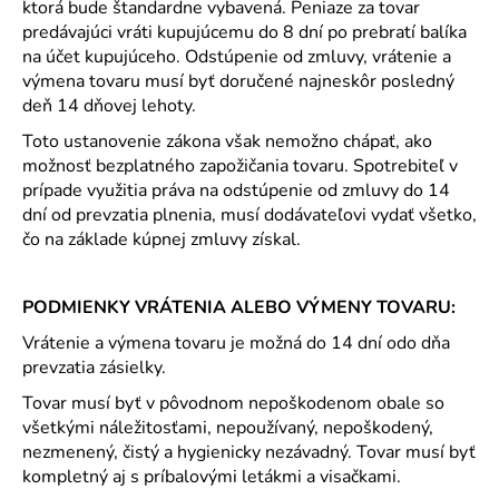
ktorá bude štandardne vybavená. Peniaze za tovar
predávajúci vráti kupujúcemu do 8 dní po prebratí balíka
na účet kupujúceho. Odstúpenie od zmluvy, vrátenie a
výmena tovaru musí byť doručené najneskôr posledný
deň 14 dňovej lehoty.
Toto ustanovenie zákona však nemožno chápať, ako
možnosť bezplatného zapožičania tovaru. Spotrebiteľ v
prípade využitia práva na odstúpenie od zmluvy do 14
dní od prevzatia plnenia, musí dodávateľovi vydať všetko,
čo na základe kúpnej zmluvy získal.
PODMIENKY VRÁTENIA ALEBO VÝMENY TOVARU:
Vrátenie a výmena tovaru je možná do 14 dní odo dňa
prevzatia zásielky.
Tovar musí byť v pôvodnom nepoškodenom obale so
všetkými náležitosťami, nepoužívaný, nepoškodený,
nezmenený, čistý a hygienicky nezávadný. Tovar musí byť
kompletný aj s príbalovými letákmi a visačkami.