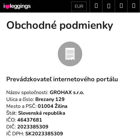
K
Prejsť
Hľadať
Náku
M
Prihláseni
EUR
na
o
obsah
Späť
Späť
košík
š
Obchodné podmienky
í
Č
k
o
p
o
t
r
Prevádzkovateľ internetového portálu
e
b
Názov spoločnosti:
GROHAX s.r.o.
u
Ulica a číslo:
Brezany 129
j
Mesto a PSČ:
01004 Žilina
Štát:
Slovenská republika
e
IČO:
46437681
t
DIČ:
2023385309
e
IČ DPH:
SK2023385309
n