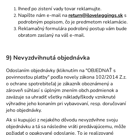
Ihneď po zistení vady tovar reklamujte.
Napíšte nám e-mail na
return@iloveleggings.sk
s
podrobným popisom, čo je predmetom reklamácie.
Reklamačný formulár
a podrobný postup vám bude
obratom zaslaný na váš e-mail.
9) Nevyzdvihnutá objednávka
Odoslaním objednávky (kliknutím na "OBJEDNAŤ s
povinnosťou platby" podľa novely zákona 102/2014 Z.z.
o ochrane spotrebiteľa) je zákazník oboznámený a
zároveň súhlasí s úplným znením obch.podmienok a
zaväzuje sa uhradiť všetky náklady/škody vzniknuté
výhradne jeho konaním pri vybavovaní, resp. doručovaní
jeho objednávky.
Ak si kupujúci z nejakého dôvodu nevyzdvihne svoju
objednávku a tá sa následne vráti predávajúcemu, môže
požiadať o opakované odoslanie. To je realizované