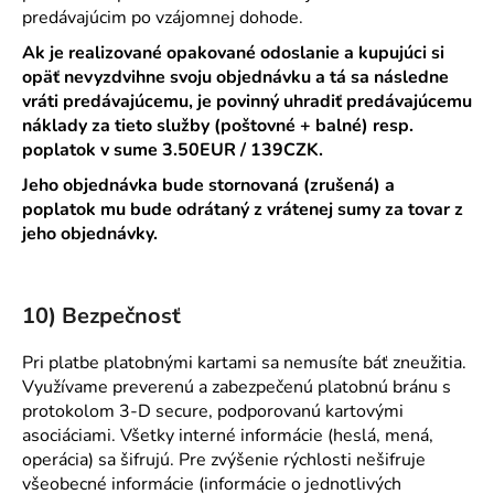
predávajúcim po vzájomnej dohode.
Ak je realizované opakované odoslanie a kupujúci si
opäť nevyzdvihne svoju objednávku a tá sa následne
vráti predávajúcemu, je povinný uhradiť predávajúcemu
náklady za tieto služby (poštovné + balné) resp.
poplatok v sume 3.50EUR / 139CZK.
Jeho objednávka bude stornovaná (zrušená) a
poplatok mu bude odrátaný z vrátenej sumy za tovar z
jeho objednávky.
10) Bezpečnosť
Pri platbe platobnými kartami sa nemusíte báť zneužitia.
Využívame preverenú a zabezpečenú platobnú bránu s
protokolom 3-D secure, podporovanú kartovými
asociáciami. Všetky interné informácie (heslá, mená,
operácia) sa šifrujú. Pre zvýšenie rýchlosti nešifruje
všeobecné informácie (informácie o jednotlivých