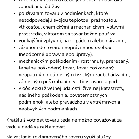
zanedbania údržby,
používaním tovaru v podmienkach, ktoré
nezodpovedajú svojou teplotou, prašnosťou,
vlhkosťou, chemickými a mechanickými vplyvmi
prostredia, v ktorom sa tovar bežne používa,
vonkajšími vplyvmi, napr. pádom alebo nárazom,
zásahom do tovaru neoprávnenou osobou
(neodborné opravy alebo úpravy),
mechanickým poškodením- roztrhnutý, prerezaný,
tepelne poškodený tovar, tovar poškodený
neopatrným neúmerným fyzickým zaobchádzaním,
zámerným poškrabaním vrstiev tovaru a pod.,
v dôsledku živelnej udalosti, živelnej katastrofy,
násilného poškodenia, poveternostných
podmienok, alebo prevádzkou v extrémnych a
neobvyklých podmienkach.
Kratšiu životnosť tovaru teda nemožno považovať za
vadu a nedá sa reklamovať.
Na zaslanie reklamovaného tovaru využi služby