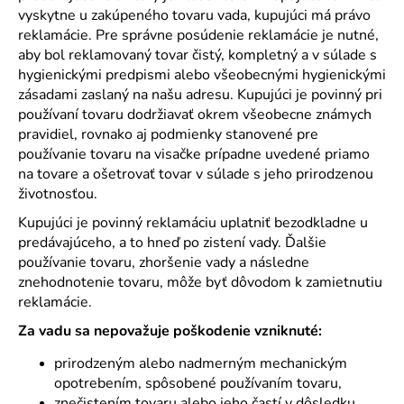
vyskytne u zakúpeného tovaru vada, kupujúci má právo
reklamácie. Pre správne posúdenie reklamácie je nutné,
aby bol reklamovaný tovar čistý, kompletný a v súlade s
hygienickými predpismi alebo všeobecnými hygienickými
zásadami zaslaný na našu adresu. Kupujúci je povinný pri
používaní tovaru dodržiavať okrem všeobecne známych
pravidiel, rovnako aj podmienky stanovené pre
používanie tovaru na visačke prípadne uvedené priamo
na tovare a ošetrovať tovar v súlade s jeho prirodzenou
životnosťou.
Kupujúci je povinný reklamáciu uplatniť bezodkladne u
predávajúceho, a to hneď po zistení vady. Ďalšie
používanie tovaru, zhoršenie vady a následne
znehodnotenie tovaru, môže byť dôvodom k zamietnutiu
reklamácie.
Za vadu sa nepovažuje poškodenie vzniknuté:
prirodzeným alebo nadmerným mechanickým
opotrebením, spôsobené používaním tovaru,
znečistením tovaru alebo jeho častí v dôsledku