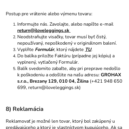
Postup pre vrátenie alebo výmenu tovaru:
Informujte nás. Zavolajte, alebo napíšte e-mail
return@iloveleggings.sk
Neodstraňujte visačky, tovar musí byť čistý,
nepoužívaný, nepoškodený v originálnom balení.
Vyplňte
Formulár
, ktorý nájdete
TU
.
Do balíka priložte Faktúru (prípadne jej kópiu) a
vyplnený, vytlačený Formulár.
Balík svedomito zabaľte, aby pri preprave nedošlo
k poškodeniu a odošlite na našu adresu:
GROHAX
s.r.o., Brezany 129, 010 04, Žilina
(+421 948 650
699, return@iloveleggings.sk)
8) Reklamácia
Reklamovať je možné len tovar, ktorý bol zakúpený u
predávajúceho a ktorý je vlastníctvom kupujúceho. Ak sa