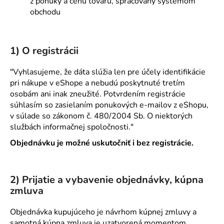
č
z ponuky a cenu tovaru, spracovaný systémom
a
obchodu
m
e
1) O registrácii
"Vyhlasujeme, že dáta slúžia len pre účely identifikácie
pri nákupe v eShope a nebudú poskytnuté tretím
osobám ani inak zneužité. Potvrdením registrácie
súhlasím so zasielaním ponukových e-mailov z eShopu,
v súlade so zákonom č. 480/2004 Sb. O niektorých
službách informačnej spoločnosti."
Objednávku je možné uskutočniť i bez registrácie.
2) Prijatie a vybavenie objednávky, kúpna
zmluva
Objednávka kupujúceho je návrhom kúpnej zmluvy a
samotná kúpna zmluva je uzatvorená momentom