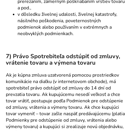
prerezaním, zámerným poškriabaním vrstiev tovaru
a pod.,
v dôsledku živelnej udalosti, živelnej katastrofy,
násilného poškodenia, poveternostných
podmienok alebo používaním v extrémnych a
neobvyklých podmienkach.
7) Právo Spotrebiteľa odstúpiť od zmluvy,
vrátenie tovaru a výmena tovaru
Ak je kúpna zmluva uzatvorená pomocou prostriedkov
komunikácie na diaľku (v internetovom obchode), má
spotrebiteľ právo odstúpiť od zmluvy do 14 dní od
prevzatia tovaru. Ak kupujúcemu nesedí veľkosť a chce
tovar vrátiť, postupuje podľa Podmienok pre odstúpenie
od zmluvy, vrátenia a výmeny tovaru. Ak chce kupujúci
tovar vymeniť – tovar zašle naspäť predávajúcemu (platia
Podmienky pre odstúpenie od zmluvy, vrátenia alebo
výmeny tovaru) a kupujúci si zrealizuje novú objednávku,