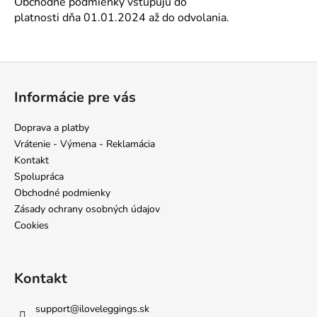
Obchodné podmienky vstupujú do
platnosti dňa 01.01.2024 až do odvolania.
Z
á
Informácie pre vás
p
ä
Doprava a platby
t
Vrátenie - Výmena - Reklamácia
i
Kontakt
e
Spolupráca
Obchodné podmienky
Zásady ochrany osobných údajov
Cookies
Kontakt
support
@
iloveleggings.sk