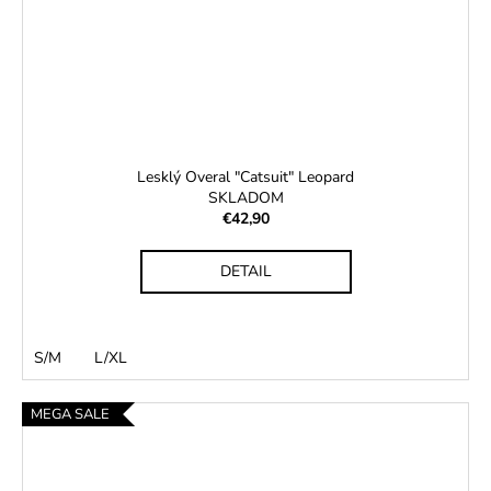
Lesklý Overal "Catsuit" Leopard
SKLADOM
€42,90
DETAIL
S/M
L/XL
MEGA SALE