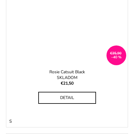
€35,90
–40 %
Rosie Catsuit Black
SKLADOM
€21,50
DETAIL
S