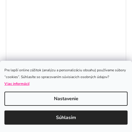
Pre lepší online zážitok (analýzu a personalizáciu obsahu) používame súbory
“cookies”. Súhlasíte so spracovaním súvisiacich osobných údajov?
Viac informácií
Nastavenie
Naughty Lucy "Bodysuit" (wetlook) Black
Súhlasím
SKLADOM
€19,90