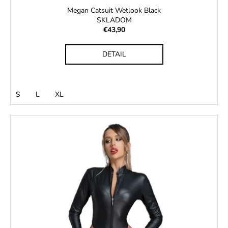
č
Megan Catsuit Wetlook Black
a
SKLADOM
m
€43,90
e
DETAIL
S
L
XL