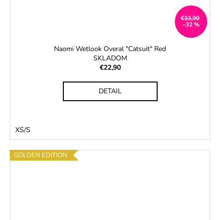
€33,90
–32 %
Naomi Wetlook Overal "Catsuit" Red
SKLADOM
€22,90
DETAIL
XS/S
GOLDEN EDITION