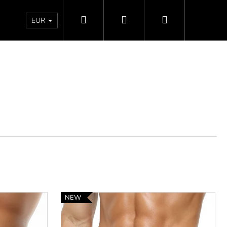
Hľadať
Prihlásenie
Nákupný
Doprava a platby
Vrátenie - Výmena - Reklamácia
EUR
košík
NEW