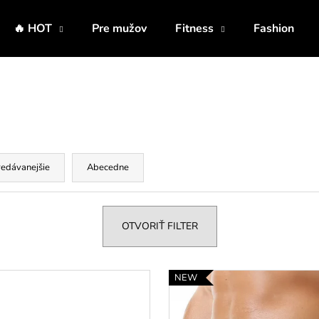
🔥 HOT
Pre mužov
Fitness
Fashion
Čo potrebujete nájsť?
HĽADAŤ
edávanejšie
Abecedne
Odporúčame
OTVORIŤ FILTER
NEW