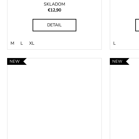
SKLADOM
€12,90
DETAIL
M
L
XL
L
NEW
NEW