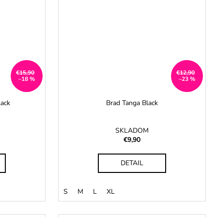
€15,90
€12,90
–18 %
–23 %
lack
Brad Tanga Black
SKLADOM
€9,90
DETAIL
S
M
L
XL