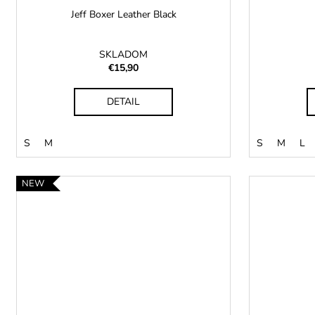
Jeff Boxer Leather Black
SKLADOM
€15,90
DETAIL
S
M
S
M
L
NEW