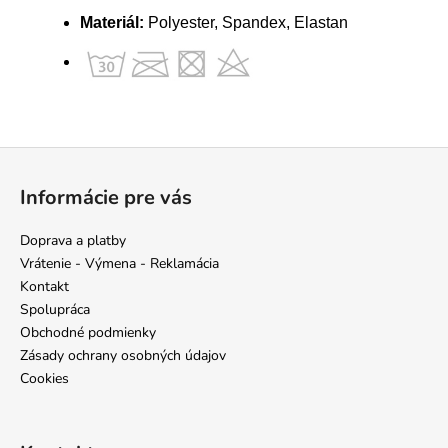
Materiál:
Polyester, Spandex, Elastan
Z
á
Informácie pre vás
p
ä
Doprava a platby
t
Vrátenie - Výmena - Reklamácia
i
Kontakt
e
Spolupráca
Obchodné podmienky
Zásady ochrany osobných údajov
Cookies