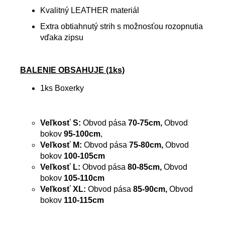
Kvalitný LEATHER materiál
Extra obtiahnutý strih s možnosťou rozopnutia
vďaka zipsu
BALENIE OBSAHUJE (1ks)
1ks Boxerky
Veľkosť S:
Obvod pása
70-75cm,
Obvod
bokov
95-100cm
,
Veľkosť M:
Obvod pása
75-80cm,
Obvod
bokov
100-105cm
Veľkosť L:
Obvod pása
80-85
cm,
Obvod
bokov
105-110cm
Veľkosť XL:
Obvod pása
85-90
cm,
Obvod
bokov
110-115cm