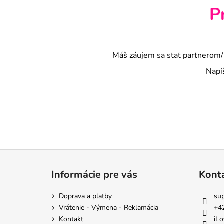
P
Máš záujem sa stať partnerom/i
Napí
Z
á
Informácie pre vás
Kont
p
ä
Doprava a platby
su
t
Vrátenie - Výmena - Reklamácia
+4
i
Kontakt
iLo