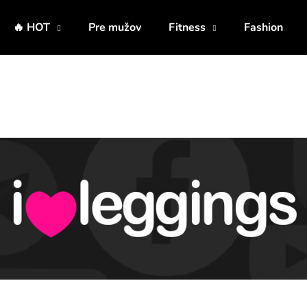
🔥 HOT
Pre mužov
Fitness
Fashion
Čo potrebujete nájsť?
HĽADAŤ
Odporúčame