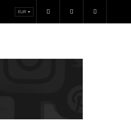
Hľadať
Prihlásenie
Nákupný
Doprava a platby
Vrátenie - Výmena - Reklamácia
EUR
košík