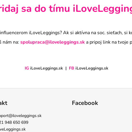
ridaj sa do tímu iLoveLeggin
nfluencerom iLoveLeggings? Ak si aktívna na soc. sieťach, si kr
š nám na:
spolupraca@iloveleggings.sk
a pripoj link na tvoje p
IG
iLoveLeggings.sk
|
FB
iLoveLeggings.sk
akt
Facebook
pport
@
iloveleggings.sk
21 948 650 699
veLeggings.sk