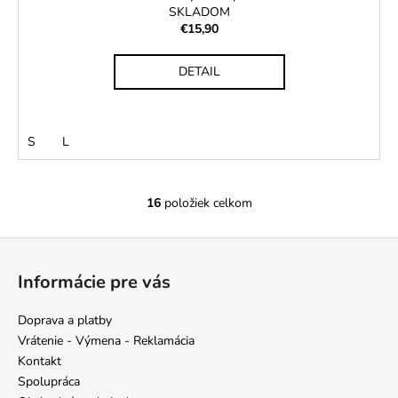
SKLADOM
€15,90
DETAIL
S
L
16
položiek celkom
O
v
Z
l
á
á
Informácie pre vás
d
p
a
ä
Doprava a platby
c
t
Vrátenie - Výmena - Reklamácia
i
i
Kontakt
e
e
Spolupráca
p