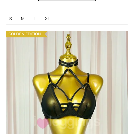
S
M
L
XL
GOLDEN EDITION