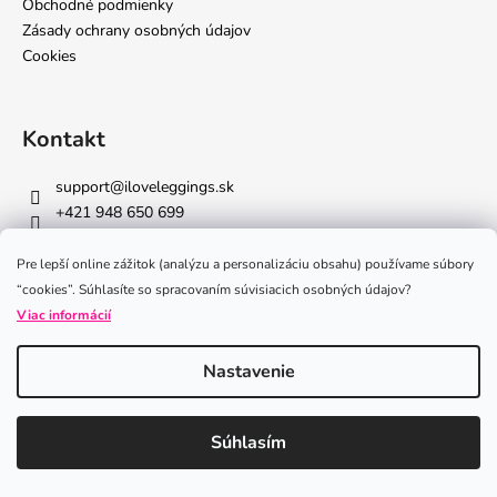
Obchodné podmienky
r
Zásady ochrany osobných údajov
v
k
Cookies
y
v
ý
Kontakt
p
i
support
@
iloveleggings.sk
s
+421 948 650 699
u
iLoveLeggings.sk
iloveleggings.sk
Pre lepší online zážitok (analýzu a personalizáciu obsahu) používame súbory
“cookies”. Súhlasíte so spracovaním súvisiacich osobných údajov?
Viac informácií
Facebook
Nastavenie
iLoveLeggings
Súhlasím
Prihlásenie