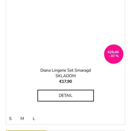
€25,90
–30 %
Diana Lingerie Set Smaragd
SKLADOM
€17,90
DETAIL
S
M
L