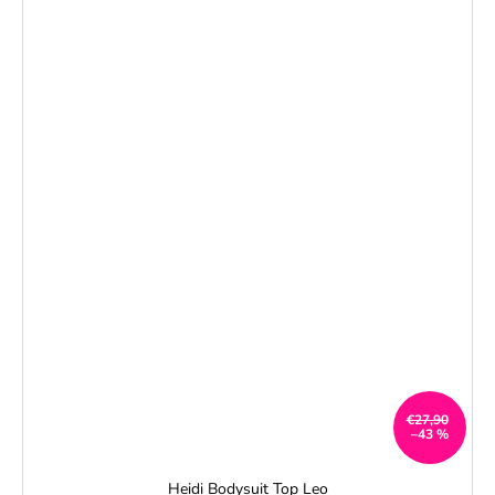
€27,90
–43 %
Heidi Bodysuit Top Leo