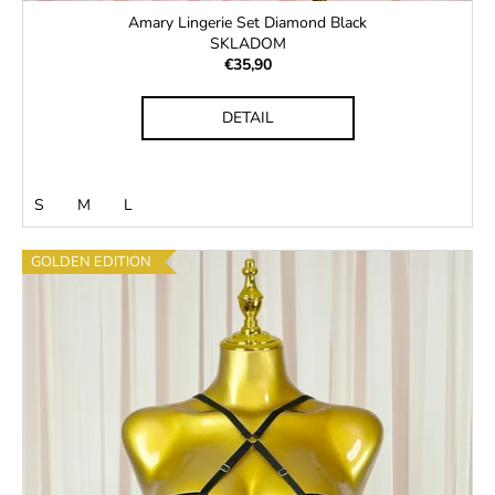
č
Amary Lingerie Set Diamond Black
a
SKLADOM
m
€35,90
e
DETAIL
S
M
L
GOLDEN EDITION