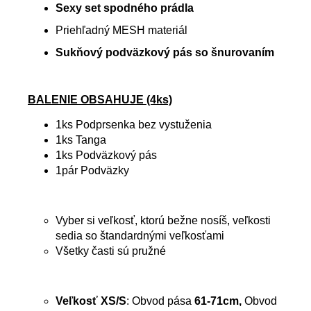
Sexy set spodného prádla
Priehľadný MESH materiál
Sukňový podväzkový pás so šnurovaním
BALENIE OBSAHUJE (4ks)
1ks Podprsenka bez vystuženia
1ks Tanga
1ks Podväzkový pás
1pár Podväzky
Vyber si veľkosť, ktorú bežne nosíš, veľkosti
sedia so štandardnými veľkosťami
Všetky časti sú pružné
Veľkosť XS/S
: Obvod pása
61-71cm,
Obvod