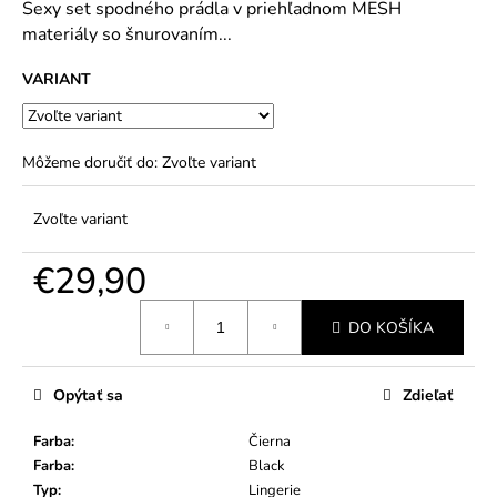
č
Sexy set spodného prádla v priehľadnom MESH
5
a
materiály so šnurovaním...
hviezdičiek.
m
e
VARIANT
Môžeme doručiť do:
Zvoľte variant
Zvoľte variant
€29,90
Jednotková
DO KOŠÍKA
cena:
Opýtať sa
Zdieľať
Farba
:
Čierna
Farba
:
Black
Typ
:
Lingerie