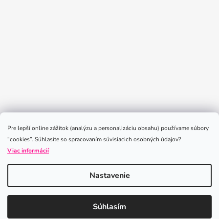
Sledovať na Instagrame
Pre lepší online zážitok (analýzu a personalizáciu obsahu) používame súbory
“cookies”. Súhlasíte so spracovaním súvisiacich osobných údajov?
Viac informácií
Nastavenie
Vytvoril Shoptet
Súhlasím
Copyright 2026
iLoveLeggings
. Všetky práva vyhradené.