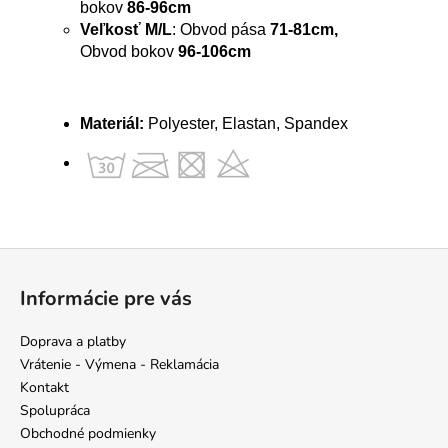
bokov
86-96cm
Veľkosť M/L
: Obvod pása
71-81cm,
Obvod
bokov
96-106cm
Materiál:
Polyester, Elastan, Spandex
Z
á
Informácie pre vás
p
ä
Doprava a platby
t
Vrátenie - Výmena - Reklamácia
i
Kontakt
e
Spolupráca
Obchodné podmienky