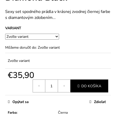
č
5
a
hviezdičiek.
m
Sexy set spodného prádla v krásnej zvodnej čiernej farbe
e
s diamantovým zdobením...
VARIANT
Môžeme doručiť do:
Zvoľte variant
Zvoľte variant
€35,90
Jednotková
DO KOŠÍKA
cena:
Opýtať sa
Zdieľať
Farba
:
Čierna