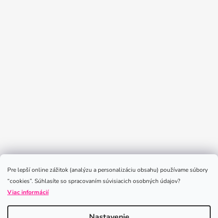
Sledovať na Instagrame
Pre lepší online zážitok (analýzu a personalizáciu obsahu) používame súbory
“cookies”. Súhlasíte so spracovaním súvisiacich osobných údajov?
Viac informácií
Nastavenie