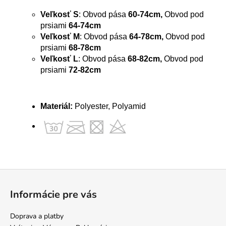
Veľkosť S
: Obvod pása
60-74cm,
Obvod pod
prsiami
64-74cm
Veľkosť M
: Obvod pása
64-78cm,
Obvod pod
prsiami
68-78cm
Veľkosť L
: Obvod pása
68-82cm,
Obvod pod
prsiami
72-82cm
Materiál:
Polyester, Polyamid
Z
á
Informácie pre vás
p
ä
Doprava a platby