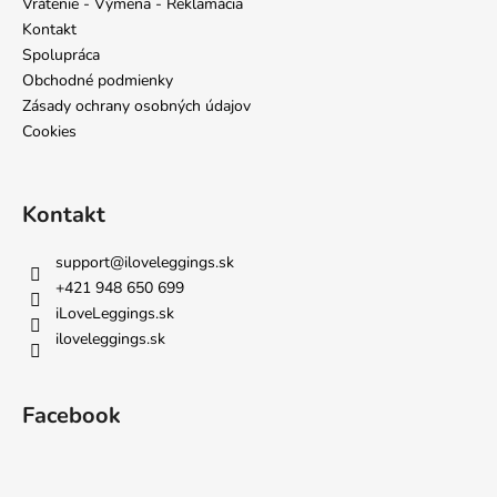
t
Vrátenie - Výmena - Reklamácia
i
Kontakt
e
Spolupráca
Obchodné podmienky
Zásady ochrany osobných údajov
Cookies
Kontakt
support
@
iloveleggings.sk
+421 948 650 699
iLoveLeggings.sk
iloveleggings.sk
Facebook