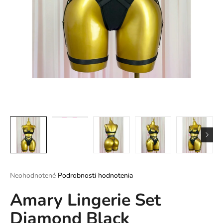
á
j
s
ť
?
HĽADAŤ
O
d
Priemerné
Neohodnotené
Podrobnosti hodnotenia
p
hodnotenie
o
Amary Lingerie Set
produktu
r
je
ú
Diamond Black
0,0
z