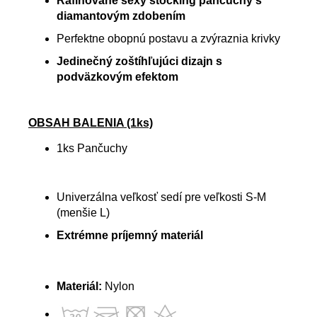
Rafinované sexy stocking pančuchy s
diamantovým zdobením
Perfektne obopnú postavu a zvýraznia krivky
Jedinečný zoštíhľujúci dizajn s
podväzkovým efektom
OBSAH BALENIA (1ks)
1ks Pančuchy
Univerzálna veľkosť sedí pre veľkosti S-M
(menšie L)
Extrémne príjemný materiál
Materiál:
Nylon