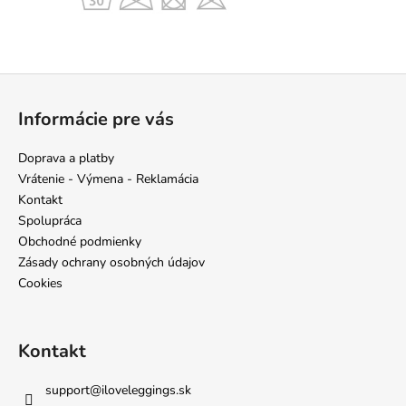
Z
á
Informácie pre vás
p
ä
Doprava a platby
t
Vrátenie - Výmena - Reklamácia
i
Kontakt
e
Spolupráca
Obchodné podmienky
Zásady ochrany osobných údajov
Cookies
Kontakt
support
@
iloveleggings.sk