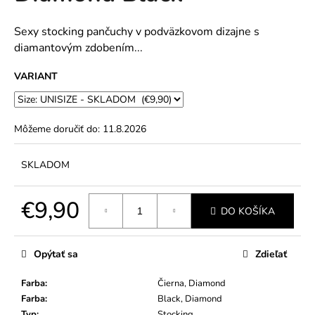
č
5
a
hviezdičiek.
m
Sexy stocking pančuchy v podväzkovom dizajne s
e
diamantovým zdobením...
VARIANT
Môžeme doručiť do:
11.8.2026
SKLADOM
€9,90
DO KOŠÍKA
Jednotková
cena:
Opýtať sa
Zdieľať
Farba
:
Čierna, Diamond
Farba
:
Black, Diamond
Typ
:
Stocking