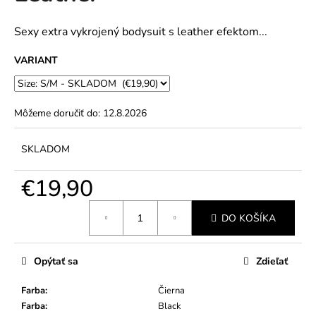
č
5
a
hviezdičiek.
m
Sexy extra vykrojený bodysuit s leather efektom...
e
VARIANT
Môžeme doručiť do:
12.8.2026
SKLADOM
€19,90
Jednotková
DO KOŠÍKA
cena:
Opýtať sa
Zdieľať
Farba
:
Čierna
Farba
:
Black