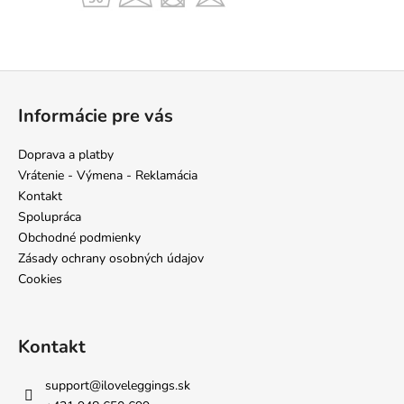
Z
á
Informácie pre vás
p
ä
Doprava a platby
t
Vrátenie - Výmena - Reklamácia
i
Kontakt
e
Spolupráca
Obchodné podmienky
Zásady ochrany osobných údajov
Cookies
Kontakt
support
@
iloveleggings.sk