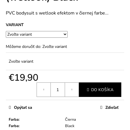
č
5
a
hviezdičiek.
m
PVC bodysuit s wetlook efektom v čiernej farbe...
e
VARIANT
Môžeme doručiť do:
Zvoľte variant
Zvoľte variant
€19,90
Jednotková
DO KOŠÍKA
cena:
Opýtať sa
Zdieľať
Farba
:
Čierna
Farba
:
Black