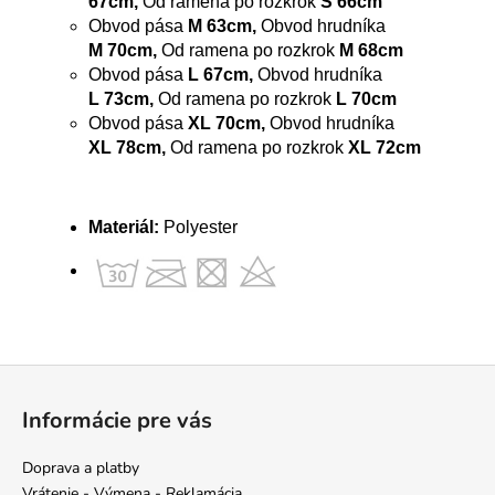
67cm,
Od ramena po rozkrok
S 66cm
Obvod pása
M 63cm,
Obvod hrudníka
M
70cm,
Od ramena po rozkrok
M 68cm
Obvod pása
L 67cm,
Obvod hrudníka
L 73cm,
Od ramena po rozkrok
L 70cm
Obvod pása
XL 70cm,
Obvod hrudníka
XL 78cm,
Od ramena po rozkrok
XL 72cm
Materiál:
Polyester
Z
á
Informácie pre vás
p
ä
Doprava a platby
t
Vrátenie - Výmena - Reklamácia