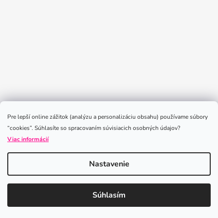
Sledovať na Instagrame
Pre lepší online zážitok (analýzu a personalizáciu obsahu) používame súbory
“cookies”. Súhlasíte so spracovaním súvisiacich osobných údajov?
Viac informácií
Nastavenie
Vytvoril Shoptet
Súhlasím
Copyright 2026
iLoveLeggings
. Všetky práva vyhradené.