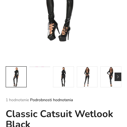
á
j
s
ť
?
HĽADAŤ
O
d
Priemerné
1 hodnotenie
Podrobnosti hodnotenia
p
hodnotenie
o
Classic Catsuit Wetlook
produktu
r
je
ú
Black
5,0
z