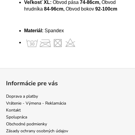
Veľkosť XL:
Obvod pása
74-86cm,
Obvod
hrudníka
84-96cm,
Obvod bokov
92-100cm
Materiál:
Spandex
Z
á
Informácie pre vás
p
ä
Doprava a platby
t
Vrátenie - Výmena - Reklamácia
i
Kontakt
e
Spolupráca
Obchodné podmienky
Zásady ochrany osobných údajov