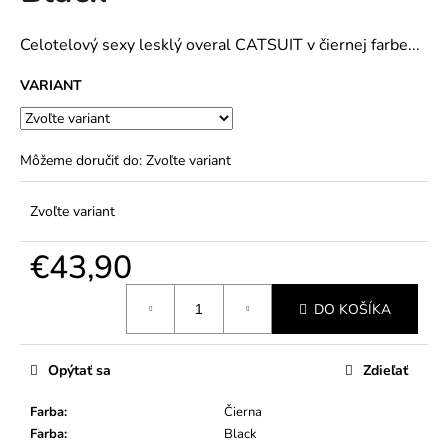
č
5
a
hviezdičiek.
m
Celotelový sexy lesklý overal CATSUIT v čiernej farbe...
e
VARIANT
Môžeme doručiť do:
Zvoľte variant
Zvoľte variant
€43,90
Jednotková
DO KOŠÍKA
cena:
Opýtať sa
Zdieľať
Farba
:
Čierna
Farba
:
Black