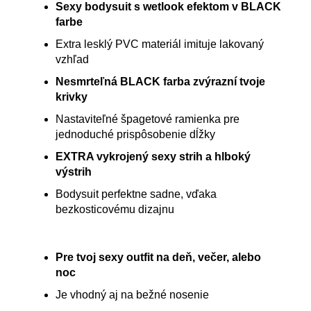
Sexy bodysuit s wetlook efektom v BLACK
farbe
Extra lesklý PVC materiál imituje lakovaný
vzhľad
Nesmrteľná BLACK farba zvýrazní tvoje
krivky
Nastaviteľné špagetové ramienka pre
jednoduché prispôsobenie dĺžky
EXTRA vykrojený sexy strih a hlboký
výstrih
Bodysuit perfektne sadne, vďaka
bezkosticovému dizajnu
Pre tvoj sexy outfit na deň, večer, alebo
noc
Je vhodný aj na bežné nosenie