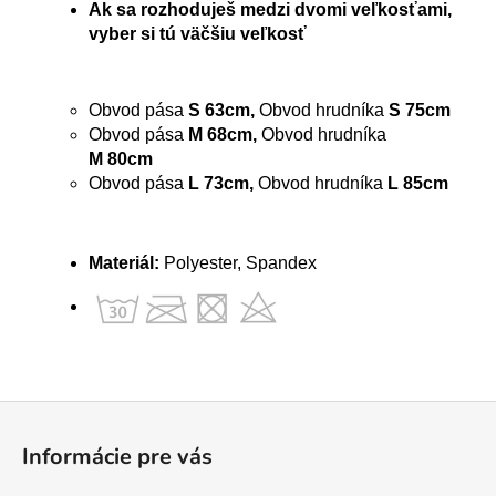
Ak sa rozhoduješ medzi dvomi veľkosťami,
vyber si tú väčšiu veľkosť
Obvod pása
S 63cm,
Obvod hrudníka
S 75cm
Obvod pása
M 68cm,
Obvod hrudníka
M
80cm
Obvod pása
L 73cm,
Obvod hrudníka
L 85cm
Materiál:
Polyester, Spandex
Z
á
Informácie pre vás
p