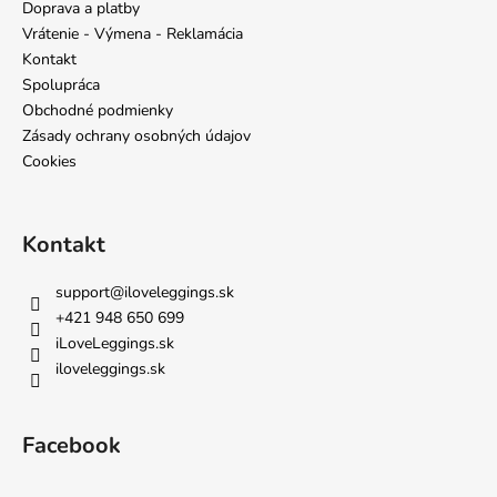
ä
Doprava a platby
t
Vrátenie - Výmena - Reklamácia
i
Kontakt
e
Spolupráca
Obchodné podmienky
Zásady ochrany osobných údajov
Cookies
Kontakt
support
@
iloveleggings.sk
+421 948 650 699
iLoveLeggings.sk
iloveleggings.sk
Facebook