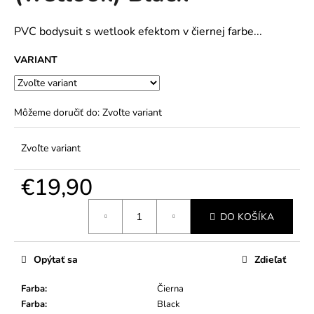
č
5
a
hviezdičiek.
m
PVC bodysuit s wetlook efektom v čiernej farbe...
e
VARIANT
Môžeme doručiť do:
Zvoľte variant
Zvoľte variant
€19,90
Jednotková
DO KOŠÍKA
cena:
Opýtať sa
Zdieľať
Farba
:
Čierna
Farba
:
Black