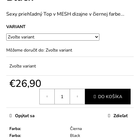
č
5
a
hviezdičiek.
m
Sexy priehľadný Top v MESH dizajne v čiernej farbe...
e
VARIANT
Môžeme doručiť do:
Zvoľte variant
Zvoľte variant
€26,90
Jednotková
DO KOŠÍKA
cena:
Opýtať sa
Zdieľať
Farba
:
Čierna
Farba
:
Black