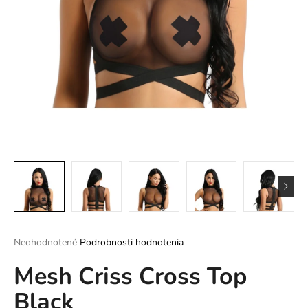
á
j
s
ť
?
HĽADAŤ
O
d
Priemerné
Neohodnotené
Podrobnosti hodnotenia
p
hodnotenie
o
Mesh Criss Cross Top
produktu
r
je
ú
Black
0,0
z