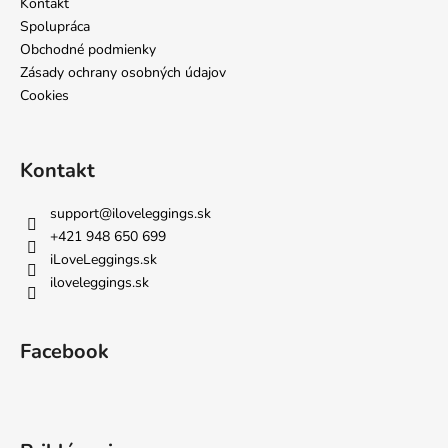
i
Kontakt
e
Spolupráca
Obchodné podmienky
Zásady ochrany osobných údajov
Cookies
Kontakt
support
@
iloveleggings.sk
+421 948 650 699
iLoveLeggings.sk
iloveleggings.sk
Facebook