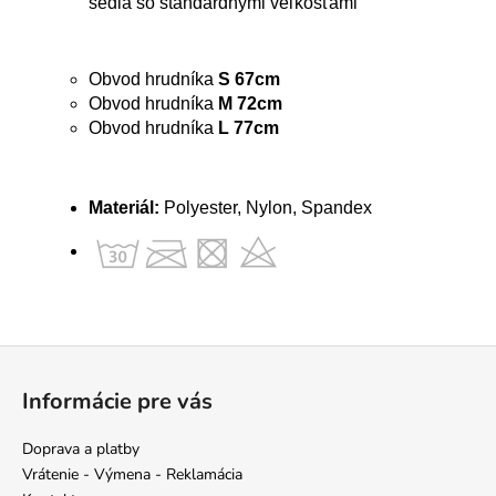
sedia so štandardnými veľkosťami
Obvod hrudníka
S 67cm
Obvod hrudníka
M 72cm
Obvod hrudníka
L 77cm
Materiál:
Polyester, Nylon, Spandex
Z
á
Informácie pre vás
p
ä
Doprava a platby
t
Vrátenie - Výmena - Reklamácia