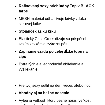
Rafinovaný sexy priehľadný Top v BLACK
farbe
MESH materiál odhalí tvoje krivky vďaka
sieťovej látke
Stojanček až ku krku
Elastický Criss Cross dizajn sa prispôsobí
tvojím krivkám a zvýrazní pás
Zapínanie vzadu po celej dĺžke topu na
zips
Extra rýchle a jednoduché obliekanie aj
vyzliekanie
Pre tvoj sexy outfit na deň, večer, alebo noc
Vhodný aj na bežné nosenie
Vyber si veľkosť, ktorú bežne nosíš, veľkosti