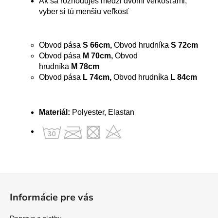
Ak sa rozhoduješ medzi dvomi veľkosťami,
vyber si tú menšiu veľkosť
Obvod pása
S 66cm,
Obvod hrudníka
S 72cm
Obvod pása
M 70cm,
Obvod
hrudníka
M 78cm
Obvod pása
L 74cm,
Obvod hrudníka
L 84cm
Materiál:
Polyester, Elastan
Z
á
Informácie pre vás
p
ä