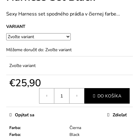
č
5
a
hviezdičiek.
m
Sexy Harness set spodného prádla v čiernej farbe...
e
VARIANT
Môžeme doručiť do:
Zvoľte variant
Zvoľte variant
€25,90
Jednotková
DO KOŠÍKA
cena:
Opýtať sa
Zdieľať
Farba
:
Čierna
Farba
:
Black