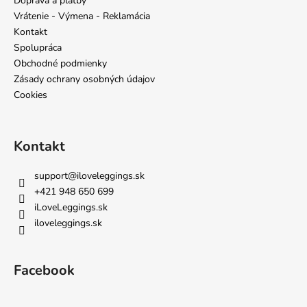
Doprava a platby
t
Vrátenie - Výmena - Reklamácia
i
Kontakt
e
Spolupráca
Obchodné podmienky
Zásady ochrany osobných údajov
Cookies
Kontakt
support
@
iloveleggings.sk
+421 948 650 699
iLoveLeggings.sk
iloveleggings.sk
Facebook