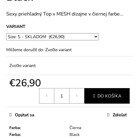
č
5
a
hviezdičiek.
m
Sexy priehľadný Top v MESH dizajne v čiernej farbe...
e
VARIANT
Môžeme doručiť do:
Zvoľte variant
Zvoľte variant
€26,90
Jednotková
DO KOŠÍKA
cena:
Opýtať sa
Zdieľať
Farba
:
Čierna
Farba
:
Black