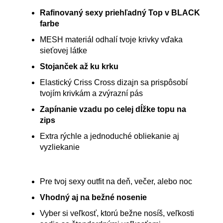
Rafinovaný sexy priehľadný Top v BLACK
farbe
MESH materiál odhalí tvoje krivky vďaka
sieťovej látke
Stojanček až ku krku
Elastický Criss Cross dizajn sa prispôsobí
tvojím krivkám a zvýrazní pás
Zapínanie vzadu po celej dĺžke topu na
zips
Extra rýchle a jednoduché obliekanie aj
vyzliekanie
Pre tvoj sexy outfit na deň, večer, alebo noc
Vhodný aj na bežné nosenie
Vyber si veľkosť, ktorú bežne nosíš, veľkosti