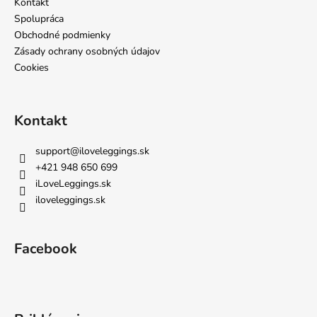
i
Kontakt
e
Spolupráca
Obchodné podmienky
Zásady ochrany osobných údajov
Cookies
Kontakt
support
@
iloveleggings.sk
+421 948 650 699
iLoveLeggings.sk
iloveleggings.sk
Facebook