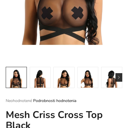
á
j
s
ť
?
HĽADAŤ
O
d
Priemerné
Neohodnotené
Podrobnosti hodnotenia
p
hodnotenie
o
Mesh Criss Cross Top
produktu
r
je
ú
Black
0,0
z