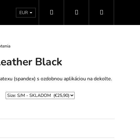
Hľadať
Prihlásenie
Nákupný
Doprava a platby
Vrátenie - Výmena - Reklamácia
EUR
košík
tenia
Leather Black
 latexu (spandex) s ozdobnou aplikáciou na dekolte.