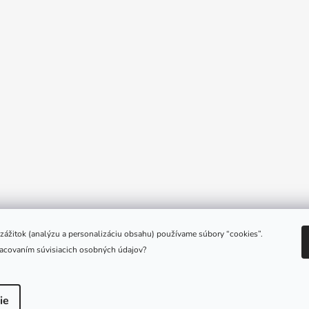
e zážitok (analýzu a personalizáciu obsahu) používame súbory “cookies”.
racovaním súvisiacich osobných údajov?
é.
ie