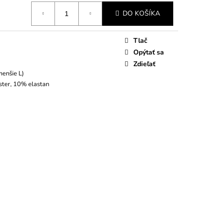
DO KOŠÍKA
Tlač
Opýtať sa
Zdieľať
menšie L)
ter, 10% elastan