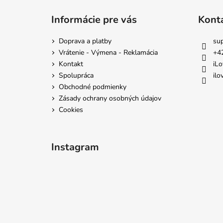
Z
á
Informácie pre vás
Kont
p
ä
Doprava a platby
su
t
Vrátenie - Výmena - Reklamácia
+4
i
Kontakt
iLo
e
Spolupráca
ilo
Obchodné podmienky
Zásady ochrany osobných údajov
Cookies
Instagram