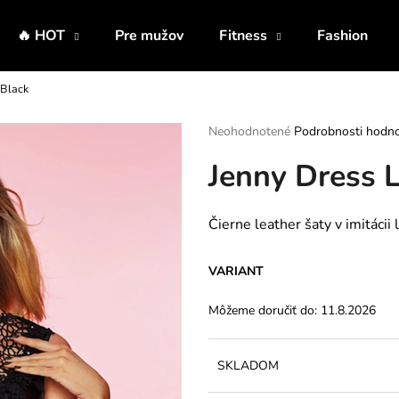
🔥 HOT
Pre mužov
Fitness
Fashion
 Black
Čo potrebujete nájsť?
Priemerné
Neohodnotené
Podrobnosti hodno
hodnotenie
Jenny Dress 
produktu
HĽADAŤ
je
0,0
z
Čierne leather šaty v imitácii
5
Odporúčame
hviezdičiek.
VARIANT
Môžeme doručiť do:
11.8.2026
SKLADOM