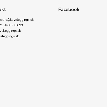
akt
Facebook
pport
@
iloveleggings.sk
21 948 650 699
veLeggings.sk
veleggings.sk