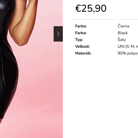
€25,90
Jednotková
cena:
Farba
:
Čierna
Farba
:
Black
Typ
:
Šaty
Veľkosť
:
UNI (S-M, 
Materiál
:
90% polyes