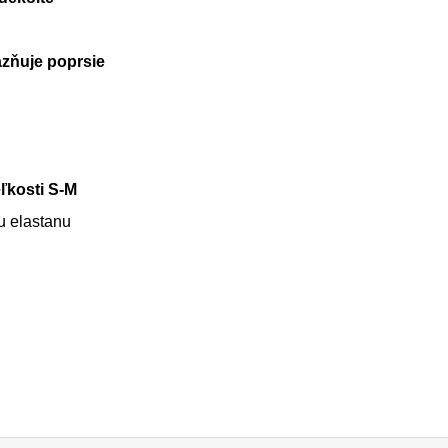
azňuje poprsie
ľkosti S-M
u elastanu