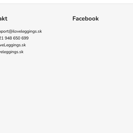
akt
Facebook
pport
@
iloveleggings.sk
21 948 650 699
veLeggings.sk
veleggings.sk