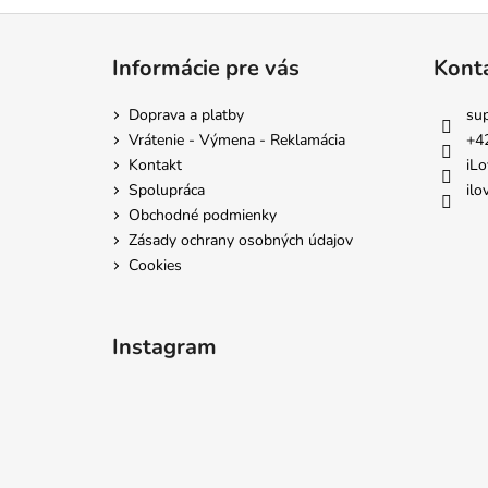
Z
á
Informácie pre vás
Kont
p
ä
Doprava a platby
su
t
Vrátenie - Výmena - Reklamácia
+4
i
Kontakt
iLo
e
Spolupráca
ilo
Obchodné podmienky
Zásady ochrany osobných údajov
Cookies
Instagram