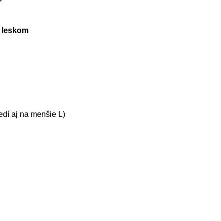
a leskom
edí aj na menšie L)