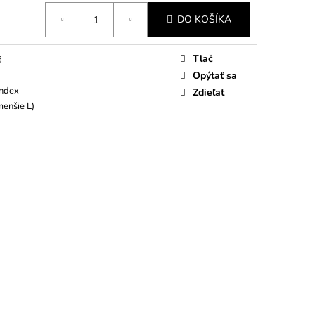
DO KOŠÍKA
Tlač
á
Opýtať sa
andex
Zdieľať
menšie L)