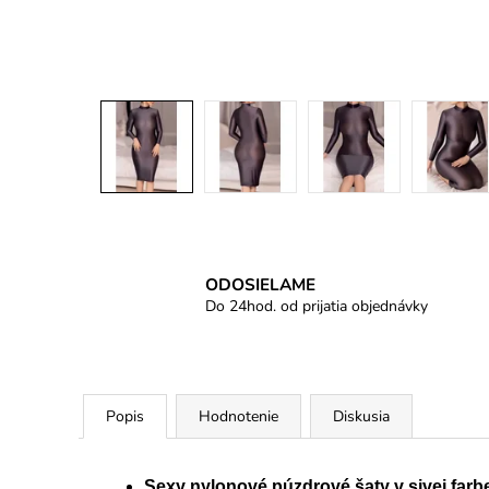
ODOSIELAME
Do 24hod. od prijatia objednávky
Popis
Hodnotenie
Diskusia
Sexy nylonové púzdrové šaty v sivej farb