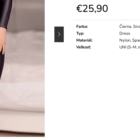
€25,90
Jednotková
cena:
Farba
:
Čierna, Siv
Typ
:
Dress
Materiál
:
Nylon, Sp
Veľkosť
:
UNI (S-M, 