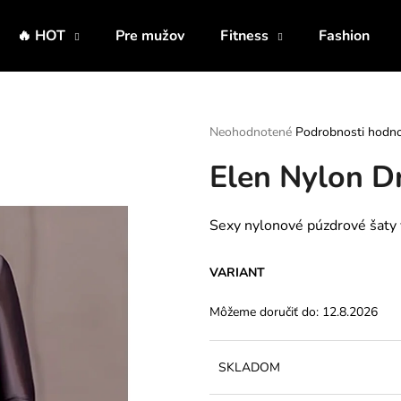
🔥 HOT
Pre mužov
Fitness
Fashion
Čo potrebujete nájsť?
Priemerné
Neohodnotené
Podrobnosti hodno
hodnotenie
Elen Nylon D
produktu
HĽADAŤ
je
0,0
z
Sexy nylonové púzdrové šaty 
5
Odporúčame
hviezdičiek.
VARIANT
Môžeme doručiť do:
12.8.2026
SKLADOM