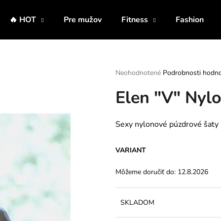
🔥 HOT
Pre mužov
Fitness
Fashion
Čo potrebujete nájsť?
Priemerné
Neohodnotené
Podrobnosti hodno
hodnotenie
Elen "V" Nyl
produktu
HĽADAŤ
je
0,0
z
Sexy nylonové púzdrové šaty 
5
Odporúčame
hviezdičiek.
VARIANT
Môžeme doručiť do:
12.8.2026
SKLADOM