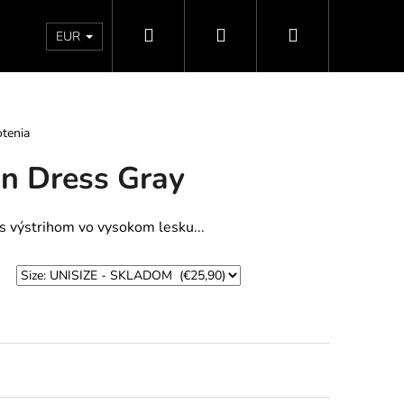
Hľadať
Prihlásenie
Nákupný
Doprava a platby
Vrátenie - Výmena - Reklamácia
EUR
košík
tenia
on Dress Gray
s výstrihom vo vysokom lesku...