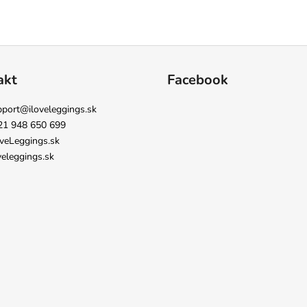
akt
Facebook
pport
@
iloveleggings.sk
21 948 650 699
veLeggings.sk
veleggings.sk