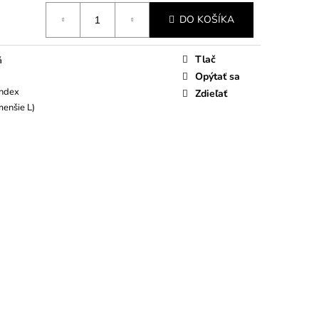
DO KOŠÍKA
Tlač
á
Opýtať sa
andex
Zdieľať
menšie L)