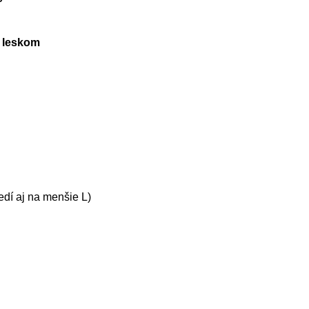
a leskom
edí aj na menšie L)