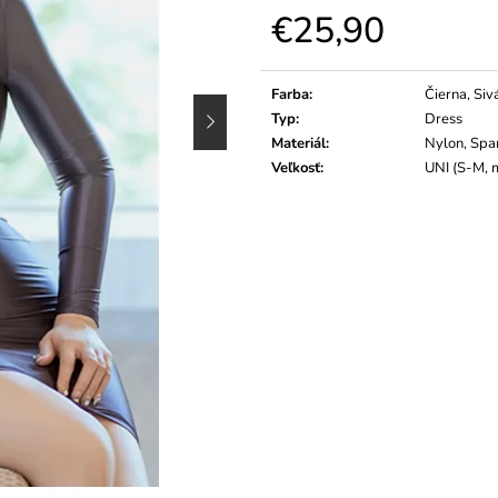
€25,90
Jednotková
cena:
Farba
:
Čierna, Siv
Typ
:
Dress
Materiál
:
Nylon, Sp
Veľkosť
:
UNI (S-M, 