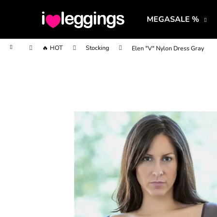
K
Prejsť
na
o
MEGASALE %
obsah
Späť
Späť
š
do
do
í
Domov
🔥 HOT
Stocking
Elen "V" Nylon Dress Gray
obchodu
obchodu
k