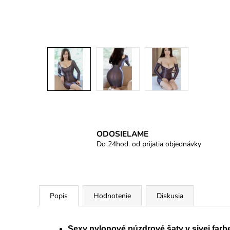
ODOSIELAME
Do 24hod. od prijatia objednávky
Popis
Hodnotenie
Diskusia
Sexy nylonové púzdrové šaty v sivej farb