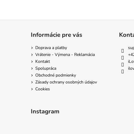
Z
á
Informácie pre vás
Kont
p
ä
Doprava a platby
su
t
Vrátenie - Výmena - Reklamácia
+4
i
Kontakt
iLo
e
Spolupráca
ilo
Obchodné podmienky
Zásady ochrany osobných údajov
Cookies
Instagram