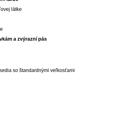
ovej látke
ie
rivkám a zvýrazní pás
i sedia so štandardnými veľkosťami