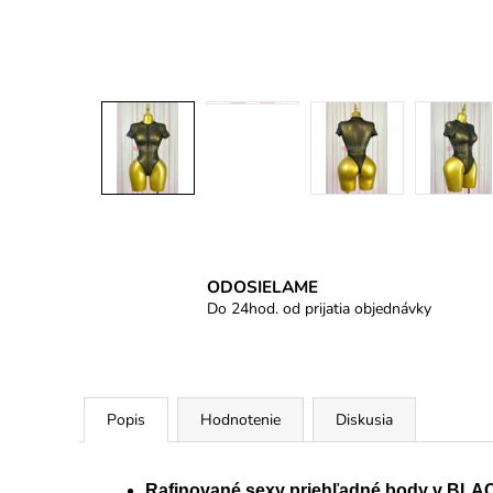
ODOSIELAME
Do 24hod. od prijatia objednávky
Popis
Hodnotenie
Diskusia
Rafinované sexy priehľadné body v BLA