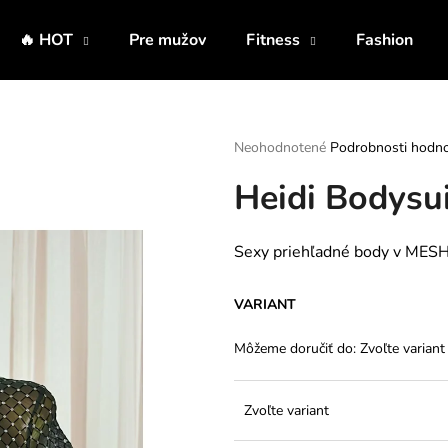
🔥 HOT
Pre mužov
Fitness
Fashion
Čo potrebujete nájsť?
Priemerné
Neohodnotené
Podrobnosti hodno
hodnotenie
Heidi Bodysui
produktu
HĽADAŤ
je
0,0
z
Sexy priehľadné body v MESH d
5
Odporúčame
hviezdičiek.
VARIANT
Môžeme doručiť do:
Zvoľte variant
Zvoľte variant