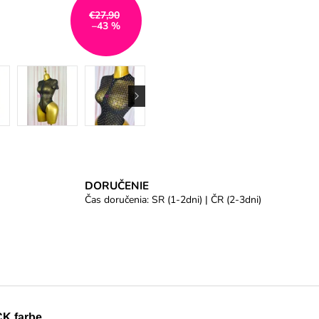
€27,90
–43 %
DORUČENIE
Čas doručenia: SR (1-2dni) | ČR (2-3dni)
CK farbe