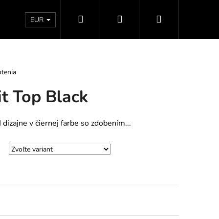
Hľadať
Prihlásenie
Nákupný
Doprava a platby
Vrátenie - Výmena - Reklamácia
EUR
košík
tenia
t Top Black
izajne v čiernej farbe so zdobením...