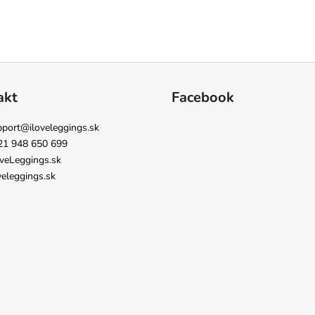
akt
Facebook
pport
@
iloveleggings.sk
21 948 650 699
veLeggings.sk
veleggings.sk