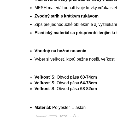
MESH materiál odhalí tvoje krivky vďaka sieť
Zvodný strih s krátkym rukávom
Zips pre jednoduché obliekanie aj vyzliekan
Elastický materiál sa prispôsobí tvojím k
Vhodný na bežné nosenie
Vyber si veľkosť, ktorú bežne nosíš, veľkost
Veľkosť S:
Obvod pása
60-74cm
Veľkosť S:
Obvod pása
64-78cm
Veľkosť S:
Obvod pása
68-82cm
Materiál:
Polyester, Elastan