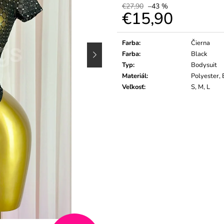
€27,90
–43 %
€15,90
Jednotková
cena:
Farba
:
Čierna
Farba
:
Black
Typ
:
Bodysuit
Materiál
:
Polyester, 
Veľkosť
:
S, M, L