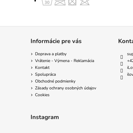
Z
á
Informácie pre vás
Kont
p
ä
Doprava a platby
su
t
Vrátenie - Výmena - Reklamácia
+4
i
Kontakt
iLo
e
Spolupráca
ilo
Obchodné podmienky
Zásady ochrany osobných údajov
Cookies
Instagram