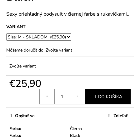
č
5
a
hviezdičiek.
m
Sexy priehľadný bodysuit v čiernej farbe s rukavičkami...
e
VARIANT
Môžeme doručiť do:
Zvoľte variant
Zvoľte variant
€25,90
Jednotková
DO KOŠÍKA
cena:
Opýtať sa
Zdieľať
Farba
:
Čierna
Farba
:
Black