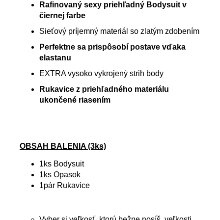
Rafinovaný sexy priehľadný Bodysuit v
čiernej farbe
Sieťový príjemný materiál so zlatým zdobením
Perfektne sa prispôsobí postave vďaka
elastanu
EXTRA vysoko vykrojený strih body
Rukavice z priehľadného materiálu
ukončené riasením
OBSAH BALENIA (3ks)
1ks Bodysuit
1ks Opasok
1pár Rukavice
Vyber si veľkosť, ktorú bežne nosíš, veľkosti