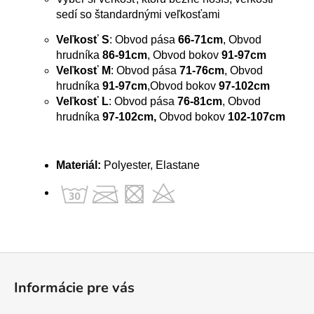
sedí so štandardnými veľkosťami
Veľkosť S
: Obvod pása
66-71cm
, Obvod
hrudníka
86-91cm
, Obvod bokov
91-97cm
Veľkosť M
: Obvod pása
71-76cm
, Obvod
hrudníka
91-97cm
,Obvod bokov
97-102cm
Veľkosť L
: Obvod pása
76-81cm
, Obvod
hrudníka
97-102cm,
Obvod bokov
102-107cm
Materiál:
Polyester, Elastane
Z
á
Informácie pre vás
p