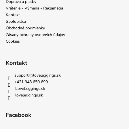
ä
Doprava a platby
t
Vrátenie - Výmena - Reklamácia
i
Kontakt
e
Spolupráca
Obchodné podmienky
Zásady ochrany osobných údajov
Cookies
Kontakt
support
@
iloveleggings.sk
+421 948 650 699
iLoveLeggings.sk
iloveleggings.sk
Facebook