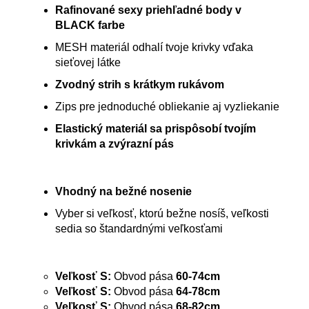
Rafinované sexy priehľadné body v
BLACK farbe
MESH materiál odhalí tvoje krivky vďaka
sieťovej látke
Zvodný strih s krátkym rukávom
Zips pre jednoduché obliekanie aj vyzliekanie
Elastický materiál sa prispôsobí tvojím
krivkám a zvýrazní pás
Vhodný na bežné nosenie
Vyber si veľkosť, ktorú bežne nosíš, veľkosti
sedia so štandardnými veľkosťami
Veľkosť S:
Obvod pása
60-74cm
Veľkosť S:
Obvod pása
64-78cm
Veľkosť S:
Obvod pása
68-82cm