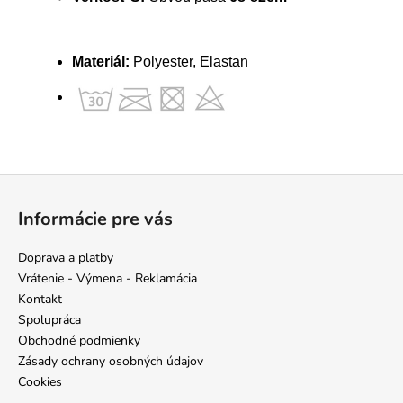
Materiál:
Polyester, Elastan
Z
á
Informácie pre vás
p
ä
Doprava a platby
t
Vrátenie - Výmena - Reklamácia
i
Kontakt
e
Spolupráca
Obchodné podmienky
Zásady ochrany osobných údajov
Cookies