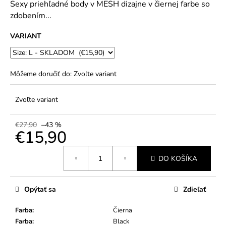
č
Sexy priehľadné body v MESH dizajne v čiernej farbe so
5
a
zdobením...
hviezdičiek.
m
e
VARIANT
Môžeme doručiť do:
Zvoľte variant
Zvoľte variant
€27,90
–43 %
€15,90
Jednotková
DO KOŠÍKA
cena:
Opýtať sa
Zdieľať
Farba
:
Čierna
Farba
:
Black