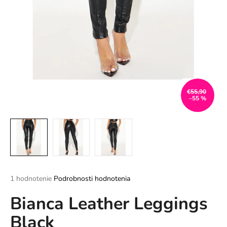
á
j
s
ť
?
€55,90
–55 %
HĽADAŤ
O
d
Priemerné
1 hodnotenie
Podrobnosti hodnotenia
p
hodnotenie
o
Bianca Leather Leggings
produktu
r
je
ú
Black
5,0
z