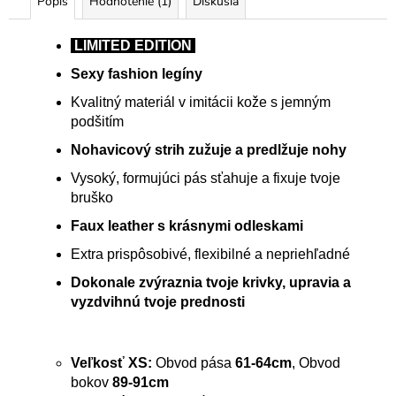
Popis
Hodnotenie (1)
Diskusia
LIMITED EDITION
Sexy fashion legíny
Kvalitný materiál v imitácii kože s jemným
podšitím
Nohavicový strih zužuje a predlžuje nohy
Vysoký, formujúci pás sťahuje a fixuje tvoje
bruško
Faux leather s krásnymi odleskami
Extra prispôsobivé, flexibilné a nepriehľadné
Dokonale zvýraznia tvoje krivky, upravia a
vyzdvihnú tvoje prednosti
Veľkosť XS:
Obvod pása
61-64cm
, Obvod
bokov
89-91cm