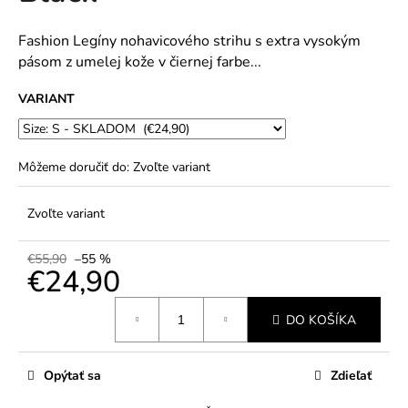
č
5
a
hviezdičiek.
m
Fashion Legíny nohavicového strihu s extra vysokým
e
pásom z umelej kože v čiernej farbe...
VARIANT
Môžeme doručiť do:
Zvoľte variant
Zvoľte variant
€55,90
–55 %
€24,90
Jednotková
DO KOŠÍKA
cena:
Opýtať sa
Zdieľať