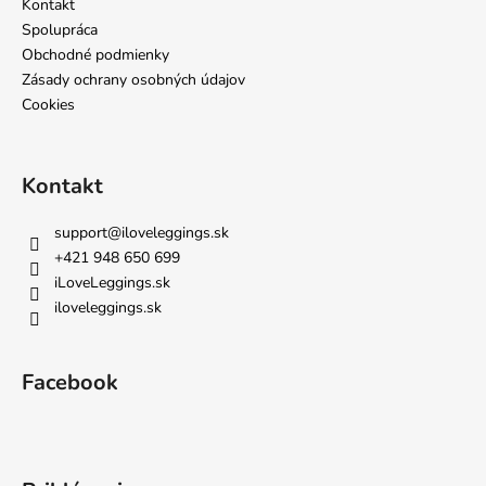
i
Kontakt
e
Spolupráca
Obchodné podmienky
Zásady ochrany osobných údajov
Cookies
Kontakt
support
@
iloveleggings.sk
+421 948 650 699
iLoveLeggings.sk
iloveleggings.sk
Facebook