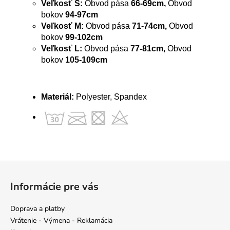
Veľkosť S:
Obvod pása
66-69cm,
Obvod
bokov
94-97cm
Veľkosť M:
Obvod pása
71-74cm,
Obvod
bokov
99-102cm
Veľkosť L:
Obvod pása
77-81cm,
Obvod
bokov
105-109cm
Materiál:
Polyester, Spandex
Z
á
Informácie pre vás
p
ä
Doprava a platby
t
Vrátenie - Výmena - Reklamácia