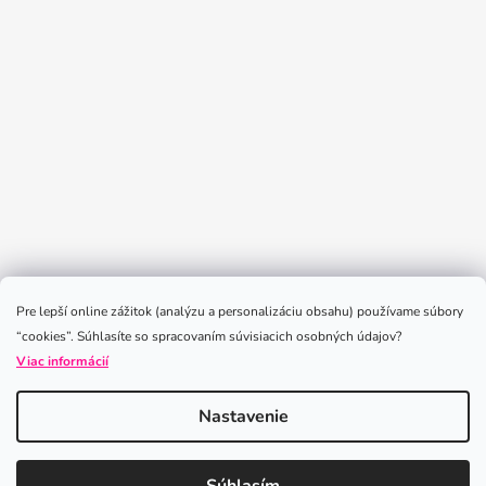
Sledovať na Instagrame
Pre lepší online zážitok (analýzu a personalizáciu obsahu) používame súbory
“cookies”. Súhlasíte so spracovaním súvisiacich osobných údajov?
Viac informácií
Nastavenie
Vytvoril Shoptet