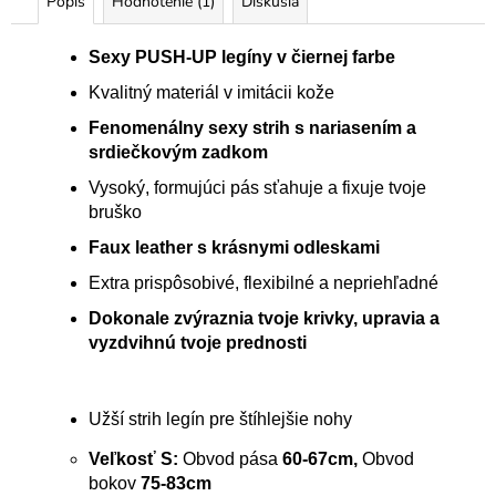
Popis
Hodnotenie (1)
Diskusia
Sexy PUSH-UP legíny v čiernej farbe
Kvalitný materiál v imitácii kože
Fenomenálny sexy strih s nariasením a
srdiečkovým zadkom
Vysoký, formujúci pás sťahuje a fixuje tvoje
bruško
Faux leather s krásnymi odleskami
Extra prispôsobivé, flexibilné a nepriehľadné
Dokonale zvýraznia tvoje krivky, upravia a
vyzdvihnú tvoje prednosti
Užší strih legín pre štíhlejšie nohy
Veľkosť S:
Obvod pása
60-67cm,
Obvod
bokov
75-83cm