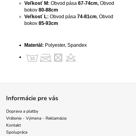
Veľkosť M:
Obvod pása
67-74cm,
Obvod
bokov
80-88cm
Veľkosť L:
Obvod pása
74-81cm
, Obvod
bokov
85-93cm
Materiál:
Polyester, Spandex
Z
á
Informácie pre vás
p
ä
Doprava a platby
t
Vrátenie - Výmena - Reklamácia
i
Kontakt
e
Spolupráca