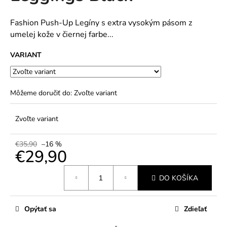
č
5
a
hviezdičiek.
m
Fashion Push-Up Legíny s extra vysokým pásom z
e
umelej kože v čiernej farbe...
VARIANT
Môžeme doručiť do:
Zvoľte variant
Zvoľte variant
€35,90
–16 %
€29,90
Jednotková
DO KOŠÍKA
cena:
Opýtať sa
Zdieľať