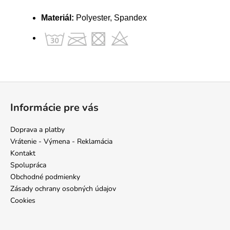
Materiál:
Polyester, Spandex
Z
á
Informácie pre vás
p
ä
Doprava a platby
t
Vrátenie - Výmena - Reklamácia
i
Kontakt
e
Spolupráca
Obchodné podmienky
Zásady ochrany osobných údajov
Cookies