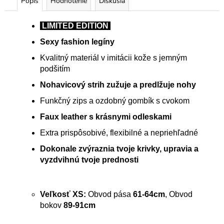
Popis
Hodnotenie
Diskusia
LIMITED EDITION
Sexy fashion legíny
Kvalitný materiál v imitácii kože s jemným
podšitím
Nohavicový strih zužuje a predlžuje nohy
Funkčný zips a ozdobný gombík s cvokom
Faux leather s krásnymi odleskami
Extra prispôsobivé, flexibilné a nepriehľadné
Dokonale zvýraznia tvoje krivky, upravia a
vyzdvihnú tvoje prednosti
Veľkosť XS:
Obvod pása
61-64cm
, Obvod
bokov
89-91cm