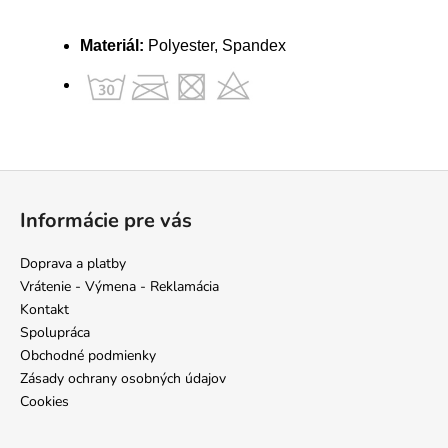
Materiál:
Polyester, Spandex
Z
á
Informácie pre vás
p
ä
Doprava a platby
t
Vrátenie - Výmena - Reklamácia
i
Kontakt
e
Spolupráca
Obchodné podmienky
Zásady ochrany osobných údajov
Cookies