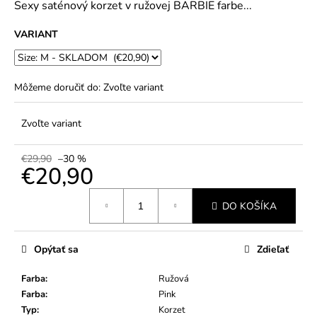
č
Sexy saténový korzet v ružovej BARBIE farbe...
5
a
hviezdičiek.
m
VARIANT
e
Môžeme doručiť do:
Zvoľte variant
Zvoľte variant
€29,90
–30 %
€20,90
Jednotková
DO KOŠÍKA
cena:
Opýtať sa
Zdieľať
Farba
:
Ružová
Farba
:
Pink
Typ
:
Korzet