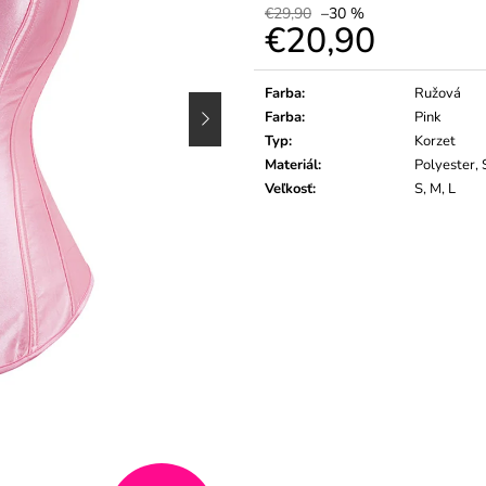
€29,90
–30 %
€20,90
Jednotková
cena:
Farba
:
Ružová
Farba
:
Pink
Typ
:
Korzet
Materiál
:
Polyester,
Veľkosť
:
S, M, L