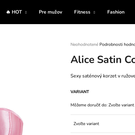
🔥 HOT
Pre mužov
Fitness
Fashion
Čo potrebujete nájsť?
Priemerné
Neohodnotené
Podrobnosti hodno
hodnotenie
Alice Satin C
produktu
HĽADAŤ
je
0,0
z
Sexy saténový korzet v ružove
5
Odporúčame
hviezdičiek.
VARIANT
Môžeme doručiť do:
Zvoľte variant
Zvoľte variant