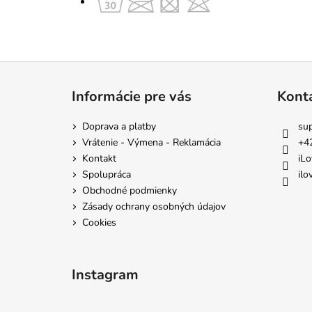
Z
á
Informácie pre vás
Kont
p
ä
Doprava a platby
su
t
Vrátenie - Výmena - Reklamácia
+4
i
Kontakt
iLo
e
Spolupráca
ilo
Obchodné podmienky
Zásady ochrany osobných údajov
Cookies
Instagram