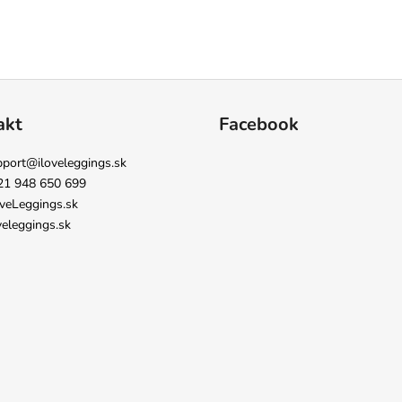
akt
Facebook
pport
@
iloveleggings.sk
21 948 650 699
veLeggings.sk
veleggings.sk