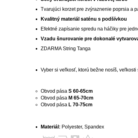
Tvarujúci korzet pre zvýraznenie poprsia a 
Kvalitný materiál saténu s podšívkou
Efektné zapísanie spredu na háčiky pre jedn
Vzadu šnurovanie pre dokonalé vytvarov
ZDARMA String Tanga
Vyber si veľkosť, ktorú bežne nosíš, veľkost
Obvod pása
S 60-65cm
Obvod pása
M 65-70cm
Obvod pása
L 70-75cm
Materiál:
Polyester, Spandex