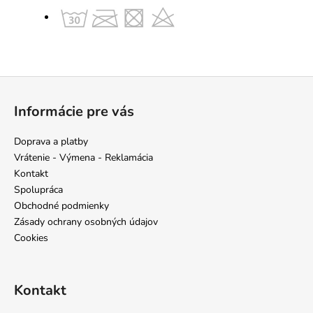
Z
á
Informácie pre vás
p
ä
Doprava a platby
t
Vrátenie - Výmena - Reklamácia
i
Kontakt
e
Spolupráca
Obchodné podmienky
Zásady ochrany osobných údajov
Cookies
Kontakt