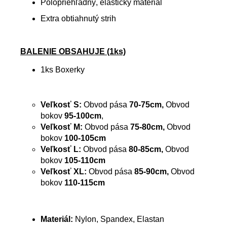
Polopriehľadný, elastický materiál
Extra obtiahnutý strih
BALENIE OBSAHUJE (1ks)
1ks Boxerky
Veľkosť S:
Obvod pása
70-75cm,
Obvod
bokov
95-100cm
,
Veľkosť M:
Obvod pása
75-80cm,
Obvod
bokov
100-105cm
Veľkosť L:
Obvod pása
80-85
cm,
Obvod
bokov
105-110cm
Veľkosť XL:
Obvod pása
85-90
cm,
Obvod
bokov
110-115cm
Materiál:
Nylon, Spandex, Elastan