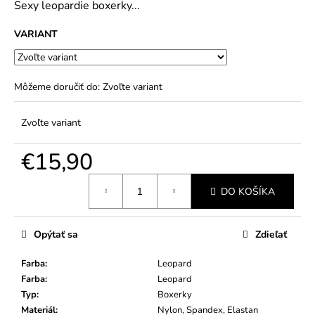
č
Sexy leopardie boxerky...
5
a
hviezdičiek.
m
VARIANT
e
Môžeme doručiť do:
Zvoľte variant
Zvoľte variant
€15,90
Jednotková
DO KOŠÍKA
cena:
Opýtať sa
Zdieľať
Farba
:
Leopard
Farba
:
Leopard
Typ
:
Boxerky
Materiál
:
Nylon, Spandex, Elastan