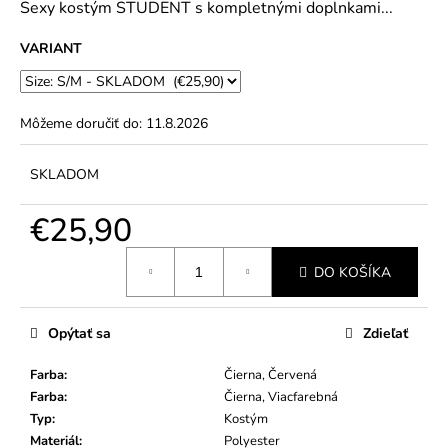
č
Sexy kostým STUDENT s kompletnými doplnkami...
5
a
hviezdičiek.
m
VARIANT
e
Môžeme doručiť do:
11.8.2026
SKLADOM
€25,90
Jednotková
DO KOŠÍKA
cena:
Opýtať sa
Zdieľať
Farba
:
Čierna, Červená
Farba
:
Čierna, Viacfarebná
Typ
:
Kostým
Materiál
:
Polyester