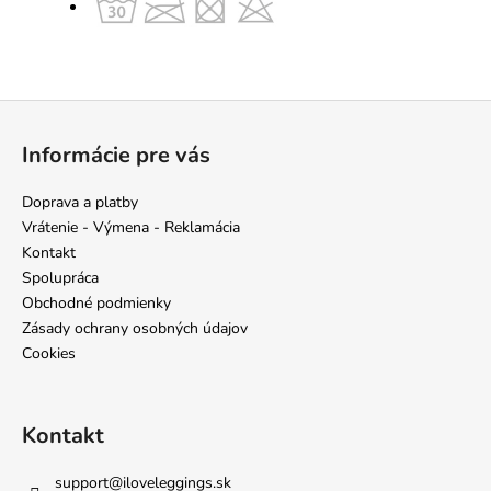
Z
á
Informácie pre vás
p
ä
Doprava a platby
t
Vrátenie - Výmena - Reklamácia
i
Kontakt
e
Spolupráca
Obchodné podmienky
Zásady ochrany osobných údajov
Cookies
Kontakt
support
@
iloveleggings.sk