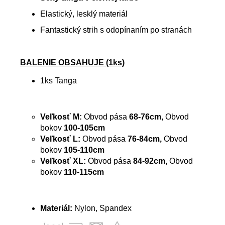
Elastický, lesklý materiál
Fantastický strih s odopínaním po stranách
BALENIE OBSAHUJE (1ks)
1ks Tanga
Veľkosť M:
Obvod pása
68-76cm,
Obvod
bokov
100-105cm
Veľkosť L:
Obvod pása
76-84
cm,
Obvod
bokov
105-110cm
Veľkosť XL:
Obvod pása
84-92
cm,
Obvod
bokov
110-115cm
Materiál:
Nylon, Spandex