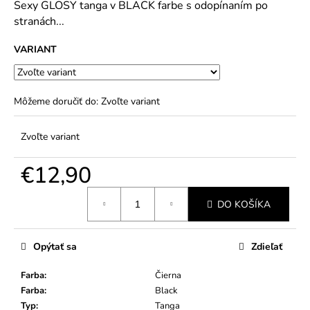
č
Sexy GLOSY tanga v BLACK farbe s odopínaním po
5
a
stranách...
hviezdičiek.
m
e
VARIANT
Môžeme doručiť do:
Zvoľte variant
Zvoľte variant
€12,90
Jednotková
DO KOŠÍKA
cena:
Opýtať sa
Zdieľať
Farba
:
Čierna
Farba
:
Black
Typ
:
Tanga