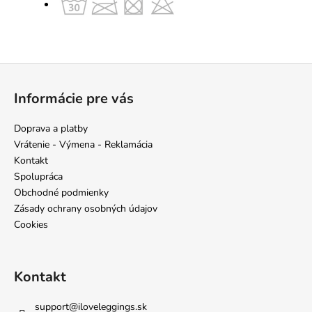
Z
á
Informácie pre vás
p
ä
Doprava a platby
t
Vrátenie - Výmena - Reklamácia
i
Kontakt
e
Spolupráca
Obchodné podmienky
Zásady ochrany osobných údajov
Cookies
Kontakt
support
@
iloveleggings.sk