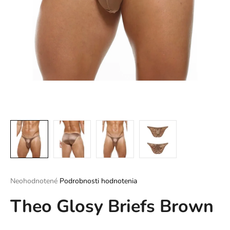
á
j
s
ť
?
HĽADAŤ
O
d
Priemerné
Neohodnotené
Podrobnosti hodnotenia
p
hodnotenie
o
Theo Glosy Briefs Brown
produktu
r
je
ú
0,0
z