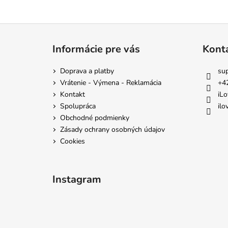
Z
á
Informácie pre vás
Kont
p
ä
Doprava a platby
su
t
Vrátenie - Výmena - Reklamácia
+4
i
Kontakt
iLo
e
Spolupráca
ilo
Obchodné podmienky
Zásady ochrany osobných údajov
Cookies
Instagram