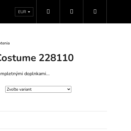
Hľadať
Prihlásenie
Nákupný
Doprava a platby
Vrátenie - Výmena - Reklamácia
EUR
košík
tenia
ostume 228110
mpletnými doplnkami...