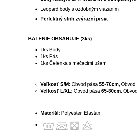
Leopard body s ozdobným viazaním
Perfektný strih zvýrazní prsia
BALENIE OBSAHUJE (3ks)
1ks Body
1ks Pás
1ks Čelenka s mačacími ušami
Veľkosť S/M:
Obvod pása
55-70cm,
Obvod 
Veľkosť L/XL:
Obvod pása
65-80cm,
Obvod
Materiál:
Polyester, Elastan