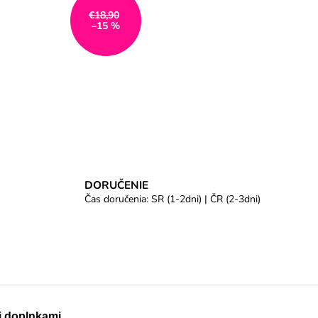
€18,90
–15 %
DORUČENIE
Čas doručenia: SR (1-2dni) | ČR (2-3dni)
 doplnkami