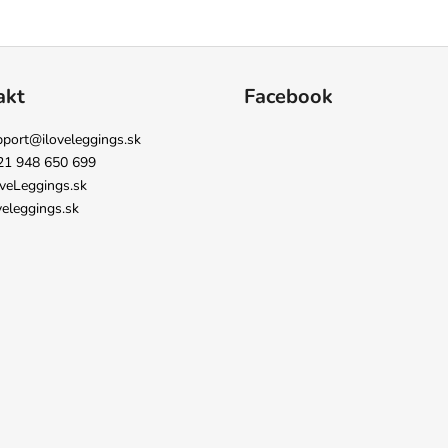
akt
Facebook
pport
@
iloveleggings.sk
21 948 650 699
veLeggings.sk
veleggings.sk