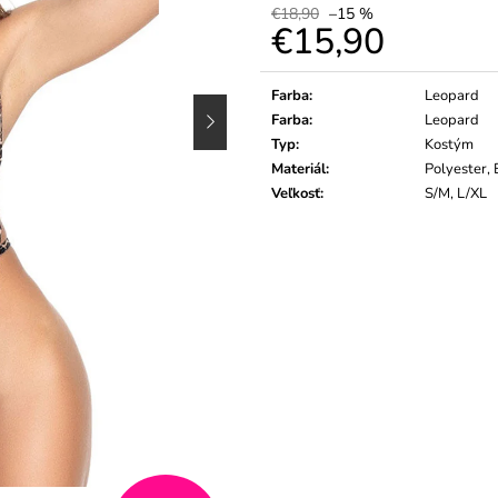
€18,90
–15 %
€15,90
Jednotková
cena:
Farba
:
Leopard
Farba
:
Leopard
Typ
:
Kostým
Materiál
:
Polyester, 
Veľkosť
:
S/M, L/XL