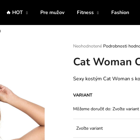
🔥 HOT
Pre mužov
Fitness
Fashion
0
Čo potrebujete nájsť?
Priemerné
Neohodnotené
Podrobnosti hodno
hodnotenie
Cat Woman C
produktu
HĽADAŤ
je
0,0
z
Sexy kostým Cat Woman
s ko
5
Odporúčame
hviezdičiek.
VARIANT
Môžeme doručiť do:
Zvoľte variant
Zvoľte variant