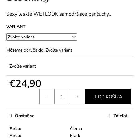
č
5
a
hviezdičiek.
m
Sexy lesklé WETLOOK samodržiace pančuchy...
e
VARIANT
Môžeme doručiť do:
Zvoľte variant
Zvoľte variant
€24,90
Jednotková
DO KOŠÍKA
cena:
Opýtať sa
Zdieľať
Farba
:
Čierna
Farba
:
Black