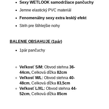
Sexy WETLOOK samodržiace pančuchy
Jemne elastický PVC materiál
Fenomenálny sexy extra lesklý efekt
Strih pre štíhlejšie nohy
BALENIE OBSAHUJE (1pár)
1pár pančuchy
Veľkosť S/M:
Obvod stehna
36-
44cm,
Celková dĺžka
82cm
Veľkosť M/L:
Obvod stehna
40-
48cm
,
Celková dĺžka
83,5cm
Veľkosť L/XL:
Obvod stehna
44-
52cm
, Celková dĺžka
85cm