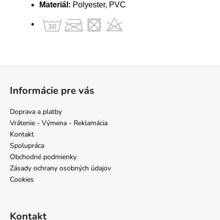
Materiál:
Polyester, PVC
Z
á
Informácie pre vás
p
ä
Doprava a platby
t
Vrátenie - Výmena - Reklamácia
i
Kontakt
e
Spolupráca
Obchodné podmienky
Zásady ochrany osobných údajov
Cookies
Kontakt