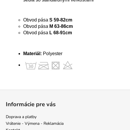
Obvod pása
S 59-82cm
Obvod pása
M 63-86cm
Obvod pása
L 68-91cm
Materiál:
Polyester
Z
á
Informácie pre vás
p
ä
Doprava a platby
t
Vrátenie - Výmena - Reklamácia