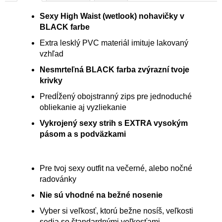
Sexy High Waist (wetlook) nohavičky v
BLACK farbe
Extra lesklý PVC materiál imituje lakovaný
vzhľad
Nesmrteľná BLACK farba zvýrazní tvoje
krivky
Predĺžený obojstranný zips pre jednoduché
obliekanie aj vyzliekanie
Vykrojený sexy strih s EXTRA vysokým
pásom a s podväzkami
Pre tvoj sexy outfit na večerné, alebo nočné
radovánky
Nie sú vhodné na bežné nosenie
Vyber si veľkosť, ktorú bežne nosíš, veľkosti
sedia so štandardnými veľkosťami