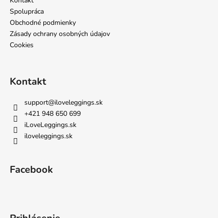
i
Kontakt
e
Spolupráca
Obchodné podmienky
Zásady ochrany osobných údajov
Cookies
Kontakt
support
@
iloveleggings.sk
+421 948 650 699
iLoveLeggings.sk
iloveleggings.sk
Facebook