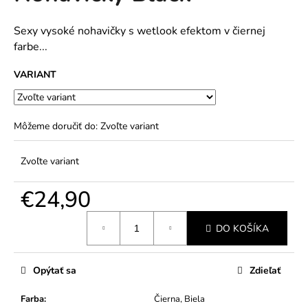
č
5
a
hviezdičiek.
m
Sexy vysoké nohavičky s wetlook efektom v čiernej
e
farbe...
VARIANT
Môžeme doručiť do:
Zvoľte variant
Zvoľte variant
€24,90
Jednotková
DO KOŠÍKA
cena:
Opýtať sa
Zdieľať
Farba
:
Čierna, Biela