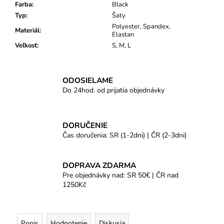
Farba
:
Black
Typ
:
Šaty
Polyester, Spandex,
Materiál
:
Elastan
Veľkosť
:
S, M, L
ODOSIELAME
Do 24hod. od prijatia objednávky
DORUČENIE
Čas doručenia: SR (1-2dni) | ČR (2-3dni)
DOPRAVA ZDARMA
Pre objednávky nad: SR 50€ | ČR nad
1250Kč
Popis
Hodnotenie
Diskusia