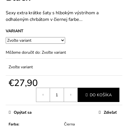
č
5
a
hviezdičiek.
m
Sexy extra krátke šaty s hlbokým výstrihom a
e
odhaleným chrbátom v čiernej farbe...
VARIANT
Môžeme doručiť do:
Zvoľte variant
Zvoľte variant
€27,90
Jednotková
DO KOŠÍKA
cena:
Opýtať sa
Zdieľať
Farba
:
Čierna