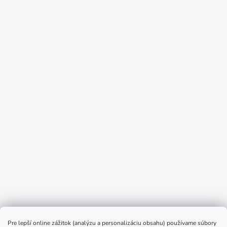
Sledovať na Instagrame
Pre lepší online zážitok (analýzu a personalizáciu obsahu) používame súbory