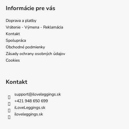
á
Informácie pre vás
p
ä
Doprava a platby
t
Vrátenie - Výmena - Reklamácia
i
Kontakt
e
Spolupráca
Obchodné podmienky
Zásady ochrany osobných údajov
Cookies
Kontakt
support
@
iloveleggings.sk
+421 948 650 699
iLoveLeggings.sk
iloveleggings.sk