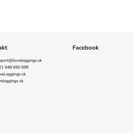
akt
Facebook
pport
@
iloveleggings.sk
21 948 650 699
veLeggings.sk
veleggings.sk