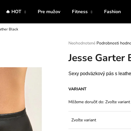
🔥 HOT
Pre mužov
Fitness
Fashion
ather Black
Čo potrebujete nájsť?
Priemerné
Neohodnotené
Podrobnosti hodno
hodnotenie
Jesse Garter 
produktu
HĽADAŤ
je
0,0
z
Sexy podväzkový pás s leather 
5
Odporúčame
hviezdičiek.
VARIANT
Môžeme doručiť do:
Zvoľte variant
Zvoľte variant