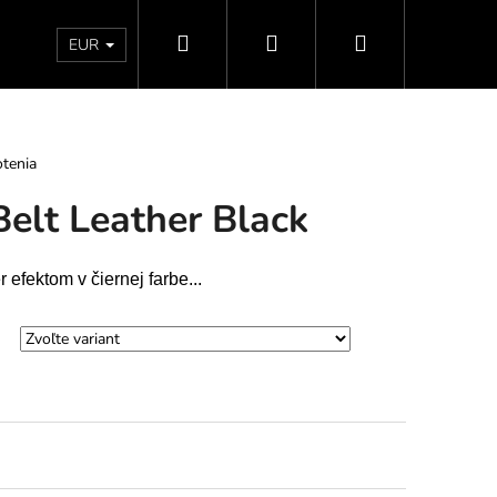
Hľadať
Prihlásenie
Nákupný
Doprava a platby
Vrátenie - Výmena - Reklamácia
EUR
košík
tenia
Belt Leather Black
efektom v čiernej farbe...