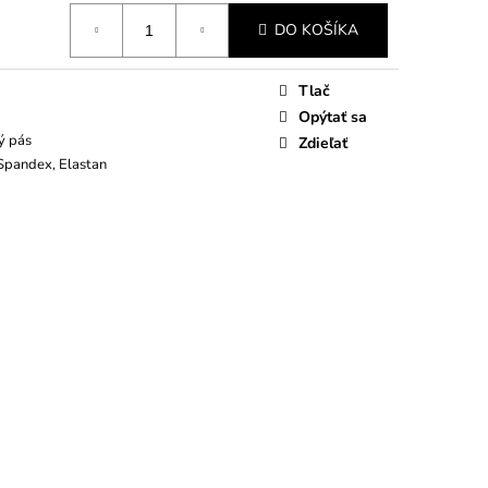
DO KOŠÍKA
Tlač
Opýtať sa
ý pás
Zdieľať
 Spandex, Elastan