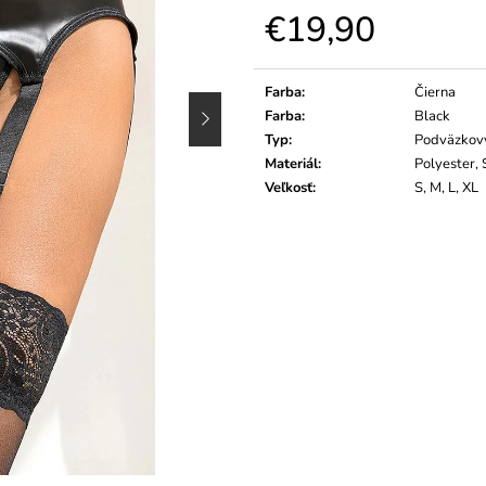
€19,90
Jednotková
cena:
Farba
:
Čierna
Farba
:
Black
Typ
:
Podväzkov
Materiál
:
Polyester,
Veľkosť
:
S, M, L, XL