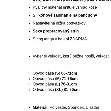
Kvalitný materiál imituje vzhľad kože
Silikónové zapínanie na pančuchy
Nastaviteľná dĺžka podväzkov
Sexy prepracovaný strih
String tanga v balení ZDARMA
Vyber si veľkosť, ktorú bežne nosíš, veľkost
Obvod pása (
S) 66-71cm
Obvod pása (
M) 71-76cm
Obvod pása (
L) 76-81cm
Odvod pása
(XL) 81-86cm
Materiál:
Polyester, Spandex, Elastan