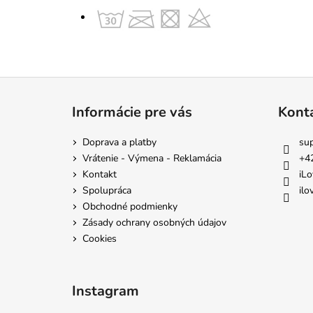
Z
á
Informácie pre vás
Kont
p
ä
Doprava a platby
su
t
Vrátenie - Výmena - Reklamácia
+4
i
Kontakt
iLo
e
Spolupráca
ilo
Obchodné podmienky
Zásady ochrany osobných údajov
Cookies
Instagram