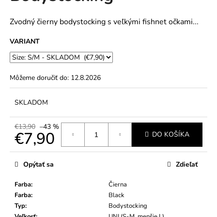
č
5
a
hviezdičiek.
m
Zvodný čierny bodystocking s veľkými fishnet očkami...
e
VARIANT
Môžeme doručiť do:
12.8.2026
SKLADOM
€13,90
–43 %
€7,90
DO KOŠÍKA
Jednotková
cena:
Opýtať sa
Zdieľať
Farba
:
Čierna
Farba
:
Black
Typ
:
Bodystocking
Veľkosť
:
UNI (S-M, menšie L)