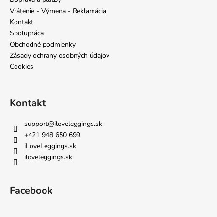
t
Vrátenie - Výmena - Reklamácia
i
Kontakt
e
Spolupráca
Obchodné podmienky
Zásady ochrany osobných údajov
Cookies
Kontakt
support
@
iloveleggings.sk
+421 948 650 699
iLoveLeggings.sk
iloveleggings.sk
Facebook