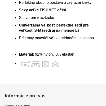
Perfektne obopne postavu a zvýrazní krivky
Sexy veľké FISHNET očká
S otvorom v rozkroku
Univerzálna veľkosť perfektne sedí pre
veľkosti S-M (sedí aj na menšie L)
Príjemný materiál vďaka pridanému elastanu
Materiál:
92% nylon, 8% elastan
Z
á
Informácie pre vás
p
ä
Doprava a platby