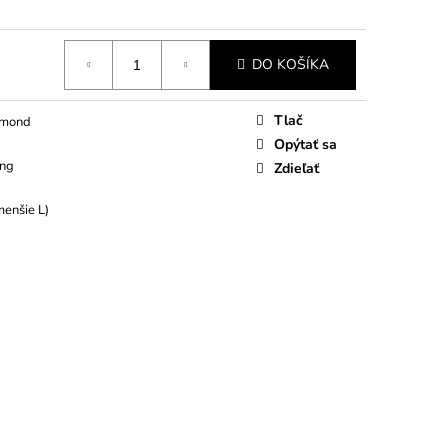
DO KOŠÍKA
Tlač
amond
Opýtať sa
ing
Zdieľať
menšie L)