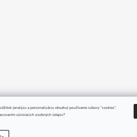
e zážitok (analýzu a personalizáciu obsahu) používame súbory “cookies”.
racovaním súvisiacich osobných údajov?
é.