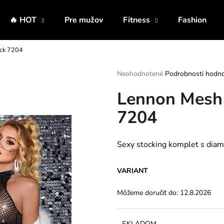
🔥 HOT
Pre mužov
Fitness
Fashion
ack 7204
Čo potrebujete nájsť?
Priemerné
Neohodnotené
Podrobnosti hodno
hodnotenie
Lennon Mesh
produktu
HĽADAŤ
je
7204
0,0
z
5
Odporúčame
hviezdičiek.
Sexy stocking komplet s dia
VARIANT
Môžeme doručiť do:
12.8.2026
SKLADOM