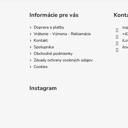
Z
á
Informácie pre vás
Kont
p
ä
Doprava a platby
su
t
Vrátenie - Výmena - Reklamácia
+4
i
Kontakt
iLo
e
Spolupráca
ilo
Obchodné podmienky
Zásady ochrany osobných údajov
Cookies
Instagram