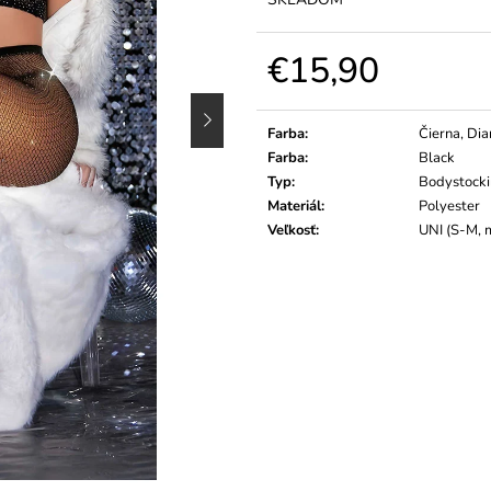
€15,90
Jednotková
cena:
Farba
:
Čierna, Di
Farba
:
Black
Typ
:
Bodystock
Materiál
:
Polyester
Veľkosť
:
UNI (S-M, 