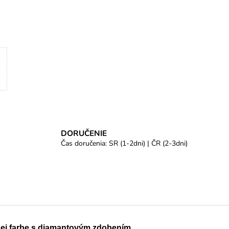
DORUČENIE
Čas doručenia: SR (1-2dni) | ČR (2-3dni)
nej farbe s diamantovým zdobením