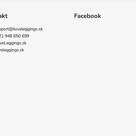
akt
Facebook
pport
@
iloveleggings.sk
21 948 650 699
veLeggings.sk
veleggings.sk