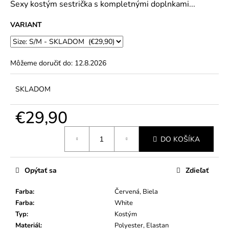
č
Sexy kostým sestrička s kompletnými doplnkami...
5
a
hviezdičiek.
m
VARIANT
e
Môžeme doručiť do:
12.8.2026
SKLADOM
€29,90
Jednotková
DO KOŠÍKA
cena:
Opýtať sa
Zdieľať
Farba
:
Červená, Biela
Farba
:
White
Typ
:
Kostým
Materiál
:
Polyester, Elastan