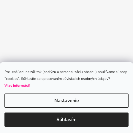
Sledovať na Instagrame
Pre lepší online zážitok (analýzu a personalizáciu obsahu) používame súbory
“cookies”. Súhlasíte so spracovaním súvisiacich osobných údajov?
Viac informácií
Nastavenie
Vytvoril Shoptet
Súhlasím
Copyright 2026
iLoveLeggings
. Všetky práva vyhradené.