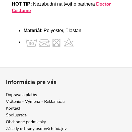
Doctor
HOT TIP:
Nezabudni na tvojho partnera
Costume
Materiál:
Polyester, Elastan
Z
á
Informácie pre vás
p
ä
Doprava a platby
t
Vrátenie - Výmena - Reklamácia
i
Kontakt
e
Spolupráca
Obchodné podmienky
Zásady ochrany osobných údajov