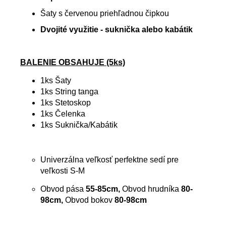
Šaty s červenou priehľadnou čipkou
Dvojité využitie - suknička alebo kabátik
BALENIE OBSAHUJE (5ks)
1ks Šaty
1ks String tanga
1ks Stetoskop
1ks Čelenka
1ks Suknička/Kabátik
Univerzálna veľkosť perfektne sedí pre
veľkosti S-M
Obvod pása
55-85cm,
Obvod hrudníka
80-
98cm,
Obvod bokov
80-98cm