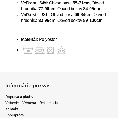
Veľkosť S/M:
Obvod pása
55-71cm,
Obvod
hrudníka
77-90cm,
Obvod bokov
84-95cm
Veľkosť L/XL:
Obvod pása
68-84cm,
Obvod
hrudníka
83-96cm,
Obvod bokov
89-100cm
Materiál:
Polyester
Z
á
Informácie pre vás
p
ä
Doprava a platby
t
Vrátenie - Výmena - Reklamácia
i
Kontakt
e
Spolupráca