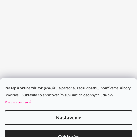
Sledovať na Instagrame
Pre lepší online zážitok (analýzu a personalizáciu obsahu) používame súbory
“cookies”. Súhlasíte so spracovaním súvisiacich osobných údajov?
Viac informácií
Nastavenie
Vytvoril Shoptet