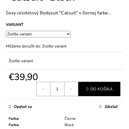
č
5
a
hviezdičiek.
m
Sexy celotelový Bodysuit "Catsuit" v čiernej farbe...
e
VARIANT
Môžeme doručiť do:
Zvoľte variant
Zvoľte variant
€39,90
Jednotková
DO KOŠÍKA
cena:
Opýtať sa
Zdieľať
Farba
:
Čierna
Farba
:
Black