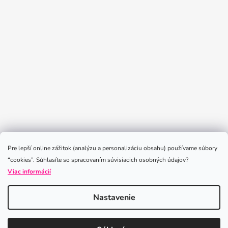
Sledovať na Instagrame
Pre lepší online zážitok (analýzu a personalizáciu obsahu) používame súbory
“cookies”. Súhlasíte so spracovaním súvisiacich osobných údajov?
Viac informácií
Nastavenie
Vytvoril Shoptet