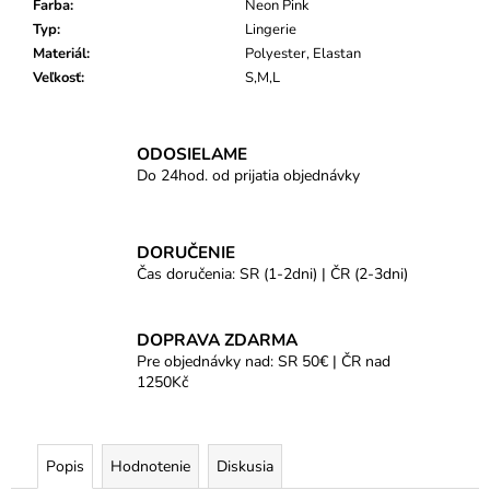
Farba
:
Neon Pink
Typ
:
Lingerie
Materiál
:
Polyester, Elastan
Veľkosť
:
S,M,L
ODOSIELAME
Do 24hod. od prijatia objednávky
DORUČENIE
Čas doručenia: SR (1-2dni) | ČR (2-3dni)
DOPRAVA ZDARMA
Pre objednávky nad: SR 50€ | ČR nad
1250Kč
Popis
Hodnotenie
Diskusia