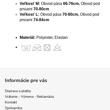
Veľkosť M:
Obvod pása
66-76cm,
Obvod pod
prsiami
70-80cm
Veľkosť L:
Obvod pása
70-80
cm,
Obvod pod
prsiami
74-84cm
Materiál:
Polyester, Elastan
Z
á
Informácie pre vás
p
ä
Doprava a platby
t
Vrátenie - Výmena - Reklamácia
i
Kontakt
e
Spolupráca