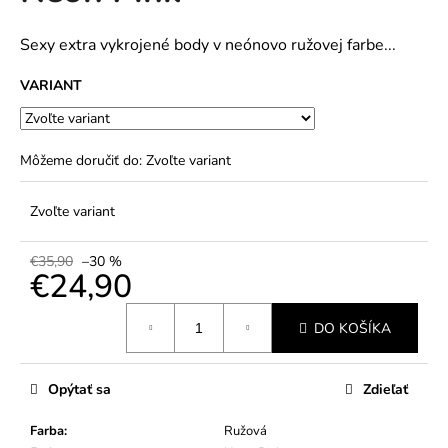
č
5
a
hviezdičiek.
m
Sexy extra vykrojené body v neónovo ružovej farbe...
e
VARIANT
Môžeme doručiť do:
Zvoľte variant
Zvoľte variant
€35,90
–30 %
€24,90
Jednotková
DO KOŠÍKA
cena:
Opýtať sa
Zdieľať
Farba
:
Ružová