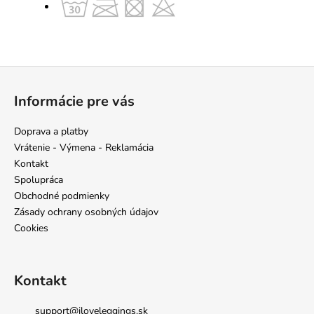
Z
á
Informácie pre vás
p
ä
Doprava a platby
t
Vrátenie - Výmena - Reklamácia
i
Kontakt
e
Spolupráca
Obchodné podmienky
Zásady ochrany osobných údajov
Cookies
Kontakt
support
@
iloveleggings.sk