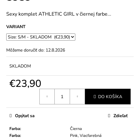
č
5
a
hviezdičiek.
m
Sexy komplet ATHLETIC GIRL v čiernej farbe...
e
VARIANT
Môžeme doručiť do:
12.8.2026
SKLADOM
€23,90
Jednotková
DO KOŠÍKA
cena:
Opýtať sa
Zdieľať
Farba
:
Čierna
Farba
:
Pink, Viacfarebná