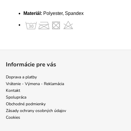
Materiál:
Polyester, Spandex
Z
á
Informácie pre vás
p
ä
Doprava a platby
t
Vrátenie - Výmena - Reklamácia
i
Kontakt
e
Spolupráca
Obchodné podmienky
Zásady ochrany osobných údajov
Cookies