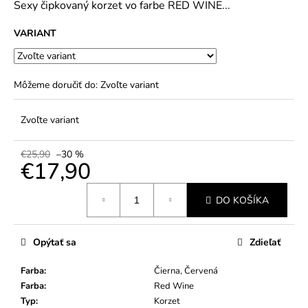
č
Sexy čipkovaný korzet vo farbe RED WINE...
5
a
hviezdičiek.
m
VARIANT
e
Môžeme doručiť do:
Zvoľte variant
Zvoľte variant
€25,90
–30 %
€17,90
Jednotková
DO KOŠÍKA
cena:
Opýtať sa
Zdieľať
Farba
:
Čierna, Červená
Farba
:
Red Wine
Typ
:
Korzet