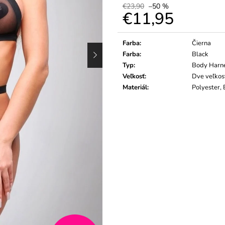
€23,90
–50 %
€11,95
Jednotková
cena:
Farba
:
Čierna
Farba
:
Black
Typ
:
Body Harn
Veľkosť
:
Dve veľkost
Materiál
:
Polyester, 