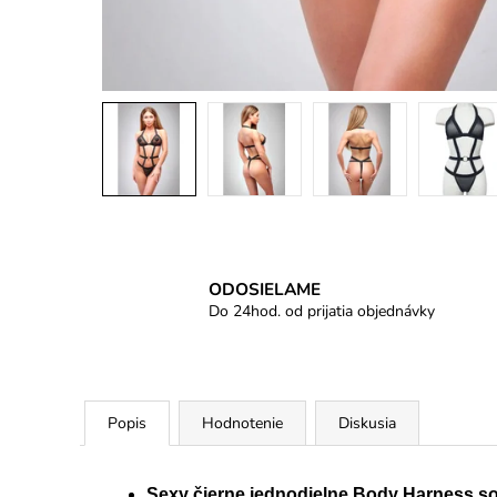
ODOSIELAME
Do 24hod. od prijatia objednávky
Popis
Hodnotenie
Diskusia
Sexy čierne jednodielne Body Harness s