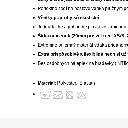
Perfektne sedí na postave vďaka pružným 
Všetky popruhy sú elastické
Jednoduché a pohodlné plavkové zapínanie
Šírka ramienok (20mm pre veľkosť XS/S, 
Extrémne príjemný materiál vďaka pridaném
Extra prispôsobivé a flexibilné nech si u
Bez ozdobných nálepiek na bradavky (
INTI
Materiál:
Polyester, Elastan
Z