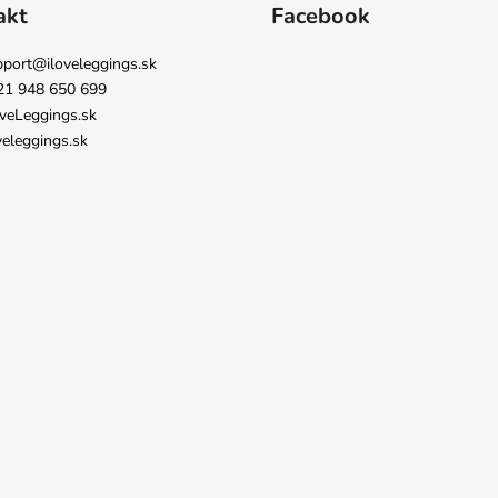
akt
Facebook
pport
@
iloveleggings.sk
21 948 650 699
veLeggings.sk
veleggings.sk