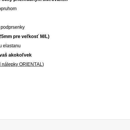
popruhom
 podprsenky
25mm pre veľkosť M/L)
u elastanu
žívaš akokoľvek
M nálepky ORIENTAL
)