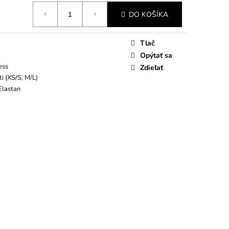
DO KOŠÍKA
Tlač
Opýtať sa
ess
Zdieľať
i (XS/S, M/L)
Elastan