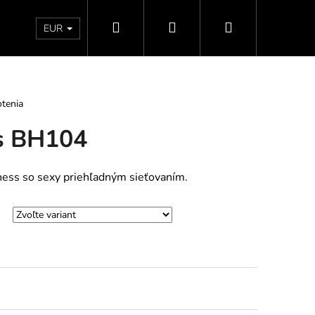
Hľadať
Prihlásenie
Nákupný
Doprava a platby
Vrátenie - Výmena - Reklamácia
EUR
košík
tenia
s BH104
ess so sexy priehľadným sieťovaním.