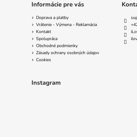
á
Informácie pre vás
Kont
p
ä
Doprava a platby
su
t
Vrátenie - Výmena - Reklamácia
+4
i
Kontakt
iLo
e
Spolupráca
ilo
Obchodné podmienky
Zásady ochrany osobných údajov
Cookies
Instagram