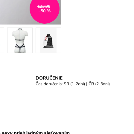
€23,90
–50 %
DORUČENIE
Čas doručenia: SR (1-2dni) | ČR (2-3dni)
o sexy priehľadným sieťovaním