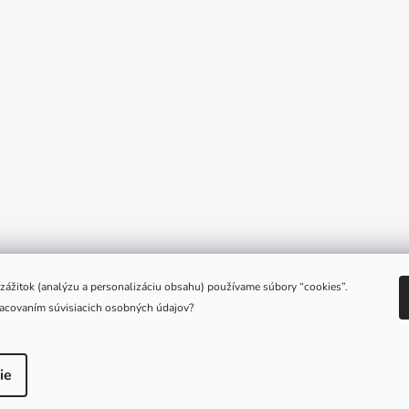
e zážitok (analýzu a personalizáciu obsahu) používame súbory “cookies”.
racovaním súvisiacich osobných údajov?
é.
ie