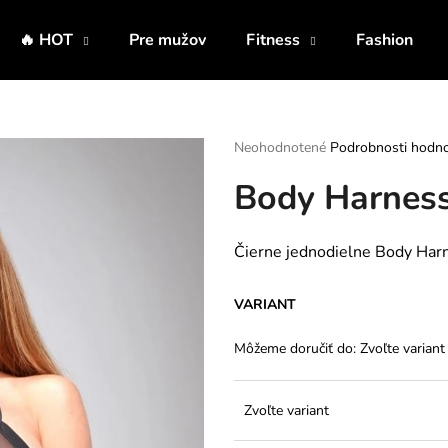
🔥 HOT
Pre mužov
Fitness
Fashion
Čo potrebujete nájsť?
Priemerné
Neohodnotené
Podrobnosti hodno
hodnotenie
Body Harnes
produktu
HĽADAŤ
je
0,0
z
Čierne jednodielne Body Harn
5
Odporúčame
hviezdičiek.
VARIANT
Môžeme doručiť do:
Zvoľte variant
Zvoľte variant