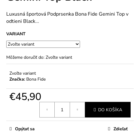
č
5
a
hviezdičiek.
m
Luxusná športová Podprsenka Bona Fide Gemini Top v
e
odtieni Black...
VARIANT
Môžeme doručiť do:
Zvoľte variant
Zvoľte variant
Značka:
Bona Fide
€45,90
Jednotková
DO KOŠÍKA
cena:
Opýtať sa
Zdieľať