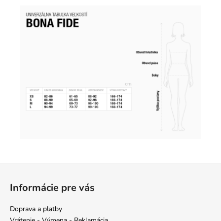
Z
á
Informácie pre vás
p
ä
Doprava a platby
t
Vrátenie - Výmena - Reklamácia