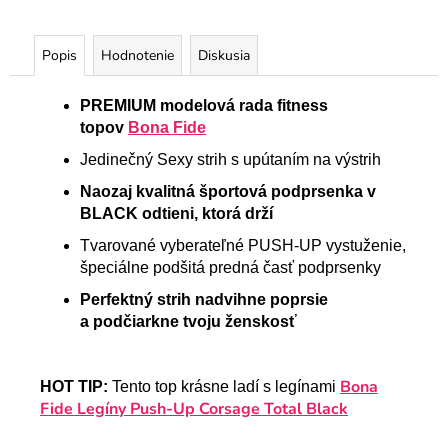
Popis
Hodnotenie
Diskusia
PREMIUM modelová rada fitness
topov
Bona Fide
Jedinečný Sexy strih s upútaním na výstrih
Naozaj kvalitná športová podprsenka v
BLACK odtieni, ktorá drží
Tvarované vyberateľné PUSH-UP vystuženie,
špeciálne podšitá predná časť podprsenky
Perfektný strih nadvihne poprsie
a
podčiarkne tvoju ženskosť
Bona
HOT TIP:
Tento top krásne ladí s legínami
Fide Legíny Push-Up Corsage Total Black