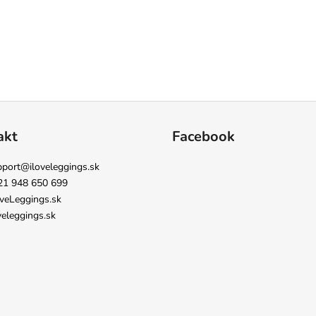
akt
Facebook
pport
@
iloveleggings.sk
21 948 650 699
veLeggings.sk
veleggings.sk