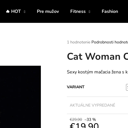
🔥 HOT
Pre mužov
Fitness
Fashion
Čo potrebujete nájsť?
Priemerné
1 hodnotenie
Podrobnosti hodnot
hodnotenie
Cat Woman C
produktu
HĽADAŤ
je
5,0
z
Sexy kostým mačacia žena s 
5
Odporúčame
hviezdičiek.
VARIANT
AKTUÁLNE VYPREDANÉ
€29,90
–33 %
€19,90