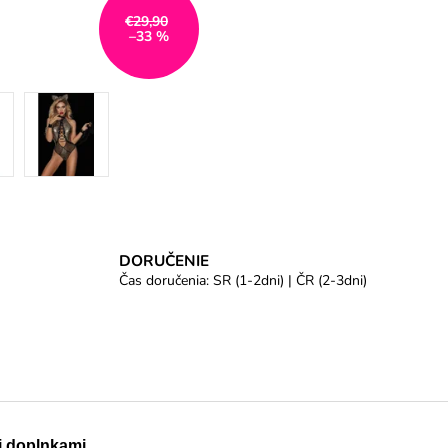
€29,90
–33 %
DORUČENIE
Čas doručenia: SR (1-2dni) | ČR (2-3dni)
 doplnkami