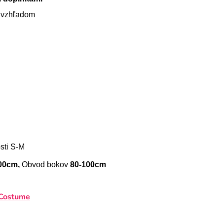
m vzhľadom
sti S-M
00cm,
Obvod bokov
80-100cm
Costume