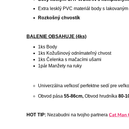
Extra lesklý PVC materiál body s lakovaný
Rozkošný chvostík
BALENIE OBSAHUJE (4ks)
1ks Body
1ks Kožušinový odnímateľný chvost
1ks Čelenka s mačacími ušami
1pár Manžety na ruky
Univerzálna veľkosť perfektne sedí pre veľko
Obvod pása
55-86cm,
Obvod hrudníka
80-1
Cat Man 
HOT TIP:
Nezabudni na tvojho partnera