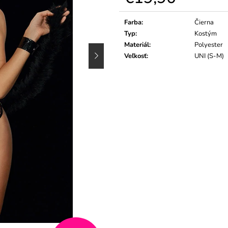
Jednotková
cena:
Farba
:
Čierna
Typ
:
Kostým
Materiál
:
Polyester
Veľkosť
:
UNI (S-M)