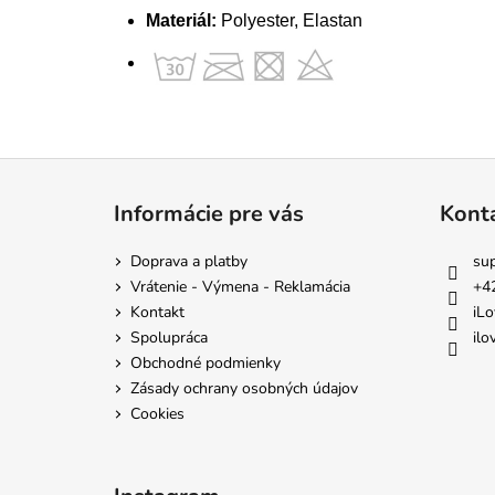
Materiál:
Polyester, Elastan
Z
á
Informácie pre vás
Kont
p
ä
Doprava a platby
su
t
Vrátenie - Výmena - Reklamácia
+4
i
Kontakt
iLo
e
Spolupráca
ilo
Obchodné podmienky
Zásady ochrany osobných údajov
Cookies