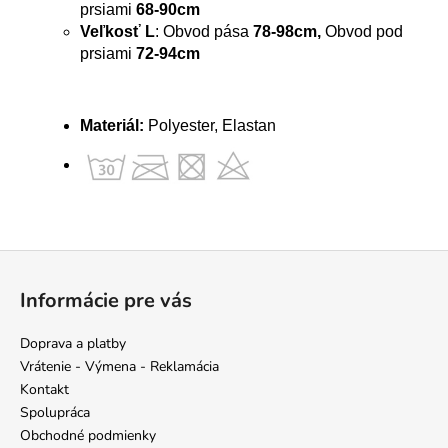
prsiami
68-90cm
Veľkosť L
: Obvod pása
78-98cm,
Obvod pod
prsiami
72-94cm
Materiál:
Polyester, Elastan
Z
á
Informácie pre vás
p
ä
Doprava a platby
t
Vrátenie - Výmena - Reklamácia
i
Kontakt
e
Spolupráca
Obchodné podmienky