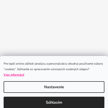
Sledovať na Instagrame
Pre lepší online zážitok (analýzu a personalizáciu obsahu) používame súbory
“cookies”. Súhlasíte so spracovaním súvisiacich osobných údajov?
Viac informácií
Nastavenie
Vytvoril Shoptet
Súhlasím
Copyright 2026
iLoveLeggings
. Všetky práva vyhradené.