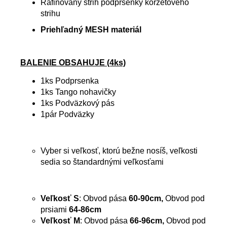
Rafinovaný strih podprsenky korzetového
strihu
Priehľadný MESH materiál
BALENIE OBSAHUJE (4ks)
1ks Podprsenka
1ks Tango nohavičky
1ks Podväzkový pás
1pár Podväzky
Vyber si veľkosť, ktorú bežne nosíš, veľkosti
sedia so štandardnými veľkosťami
Veľkosť S
: Obvod pása
60-90cm,
Obvod pod
prsiami
64-86cm
Veľkosť M
: Obvod pása
66-96cm,
Obvod pod