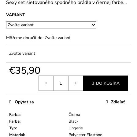
č
Sexy set sieťovaného spodného prádla v čiernej farbe...
5
a
hviezdičiek.
m
VARIANT
e
Môžeme doručiť do:
Zvoľte variant
Zvoľte variant
€35,90
Jednotková
DO KOŠÍKA
cena:
Opýtať sa
Zdieľať
Farba
:
Čierna
Farba
:
Black
Typ
:
Lingerie
Materiál
:
Polyester Elastane