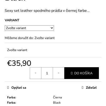
č
5
a
hviezdičiek.
m
Sexy set leather spodného prádla v čiernej farbe...
e
VARIANT
Môžeme doručiť do:
Zvoľte variant
Zvoľte variant
€35,90
Jednotková
DO KOŠÍKA
cena:
Opýtať sa
Zdieľať
Farba
:
Čierna
Farba
:
Black