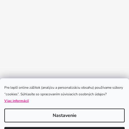
Sledovať na Instagrame
Pre lepší online zážitok (analýzu a personalizáciu obsahu) používame súbory
“cookies”. Súhlasíte so spracovaním súvisiacich osobných údajov?
Viac informácií
Nastavenie
Vytvoril Shoptet