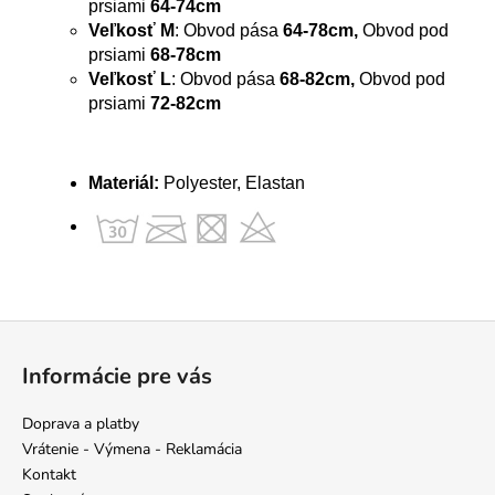
prsiami
64-74cm
Veľkosť M
: Obvod pása
64-78cm,
Obvod pod
prsiami
68-78cm
Veľkosť L
: Obvod pása
68-82cm,
Obvod pod
prsiami
72-82cm
Materiál:
Polyester, Elastan
Z
á
Informácie pre vás
p
ä
Doprava a platby
t
Vrátenie - Výmena - Reklamácia
i
Kontakt