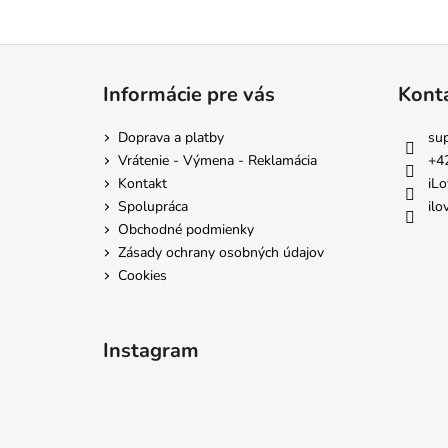
Z
á
Informácie pre vás
Kont
p
ä
Doprava a platby
su
t
Vrátenie - Výmena - Reklamácia
+4
i
Kontakt
iLo
e
Spolupráca
ilo
Obchodné podmienky
Zásady ochrany osobných údajov
Cookies
Instagram