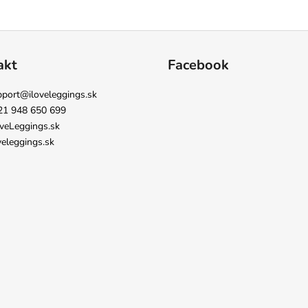
akt
Facebook
pport
@
iloveleggings.sk
21 948 650 699
veLeggings.sk
veleggings.sk