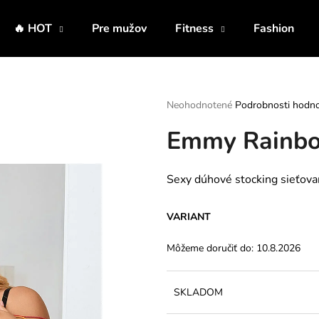
🔥 HOT
Pre mužov
Fitness
Fashion
Čo potrebujete nájsť?
Priemerné
Neohodnotené
Podrobnosti hodno
hodnotenie
Emmy Rainbo
produktu
HĽADAŤ
je
0,0
z
Sexy dúhové stocking sieťovan
5
Odporúčame
hviezdičiek.
VARIANT
Môžeme doručiť do:
10.8.2026
SKLADOM