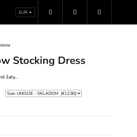
Hľadať
Prihlásenie
Nákupný
Doprava a platby
Vrátenie - Výmena - Reklamácia
EUR
košík
tenia
w Stocking Dress
é šaty...