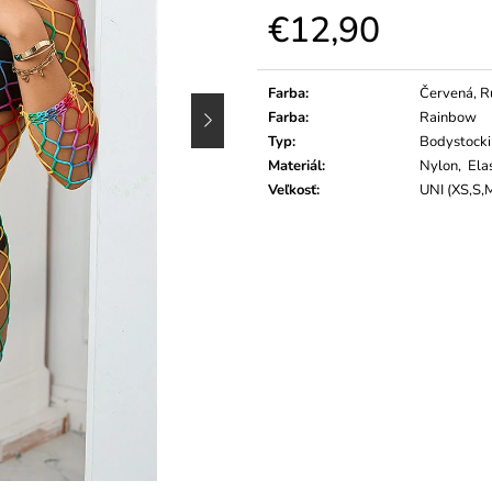
€12,90
Jednotková
cena:
Farba
:
Červená, R
Farba
:
Rainbow
Typ
:
Bodystocki
Materiál
:
Nylon, Ela
Veľkosť
:
UNI (XS,S,M