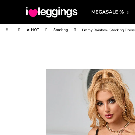
K
Prejsť
na
o
MEGASALE %
obsah
Späť
Späť
š
do
do
í
Domov
🔥 HOT
Stocking
Emmy Rainbow Stocking Dress
obchodu
obchodu
k