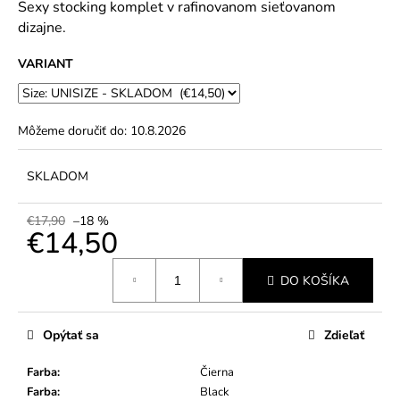
č
Sexy stocking komplet v rafinovanom sieťovanom
5
a
dizajne.
hviezdičiek.
m
e
VARIANT
Môžeme doručiť do:
10.8.2026
SKLADOM
€17,90
–18 %
€14,50
Jednotková
DO KOŠÍKA
cena:
Opýtať sa
Zdieľať
Farba
:
Čierna
Farba
:
Black