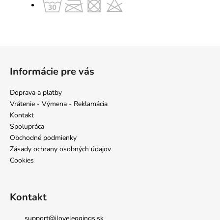
Z
á
Informácie pre vás
p
ä
Doprava a platby
t
Vrátenie - Výmena - Reklamácia
i
Kontakt
e
Spolupráca
Obchodné podmienky
Zásady ochrany osobných údajov
Cookies
Kontakt
support
@
iloveleggings.sk